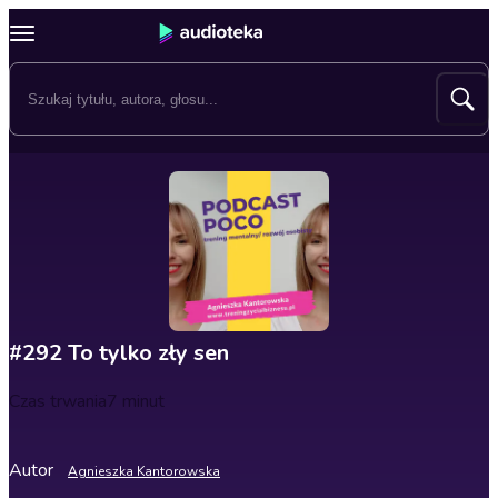
#292 To tylko zły sen
Czas trwania
7 minut
Autor
Agnieszka Kantorowska