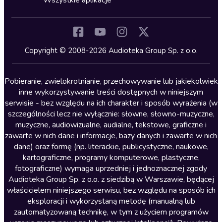
Wszystkie aplikacje
Inne języki
Komedia
Kryminały
Copyright © 2008-2026 Audioteka Group Sp. z o.o.
Lektury szkolne
Literatura anglojęzyczna
Pobieranie, zwielokrotnianie, przechowywanie lub jakiekolwiek
inne wykorzystywanie treści dostępnych w niniejszym
Literatura faktu
serwisie - bez względu na ich charakter i sposób wyrażenia (w
szczególności lecz nie wyłącznie: słowne, słowno-muzyczne,
Literatura obyczajowa
muzyczne, audiowizualne, audialne, tekstowe, graficzne i
Literatura piękna obca
zawarte w nich dane i informacje, bazy danych i zawarte w nich
dane) oraz formę (np. literackie, publicystyczne, naukowe,
Literatura piękna polska
kartograficzne, programy komputerowe, plastyczne,
Nagrania relaksacyjne
fotograficzne) wymaga uprzedniej i jednoznacznej zgody
Audioteka Group Sp. z o.o. z siedzibą w Warszawie, będącej
Nauka języków
właścicielem niniejszego serwisu, bez względu na sposób ich
Nauki humanistyczne
eksploracji i wykorzystaną metodę (manualną lub
zautomatyzowaną technikę, w tym z użyciem programów
Podcasty i audycje