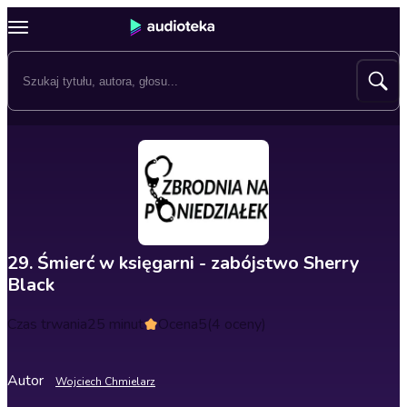
29. Śmierć w księgarni - zabójstwo Sherry
Black
Czas trwania
25 minut
Ocena
5
(4 oceny)
Autor
Wojciech Chmielarz