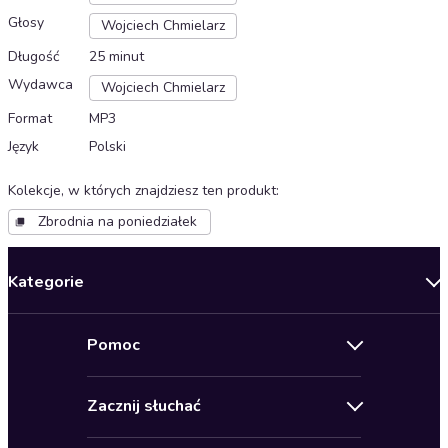
Głosy
Wojciech Chmielarz
Długość
25 minut
Wydawca
Wojciech Chmielarz
Format
MP3
Język
Polski
Kolekcje, w których znajdziesz ten produkt
:
Zbrodnia na poniedziałek
Kategorie
Nowości
Pomoc
Oferty specjalne
Kontakt
Bestsellery
Zacznij słuchać
Pomoc
Audioseriale
Audioteka Klub