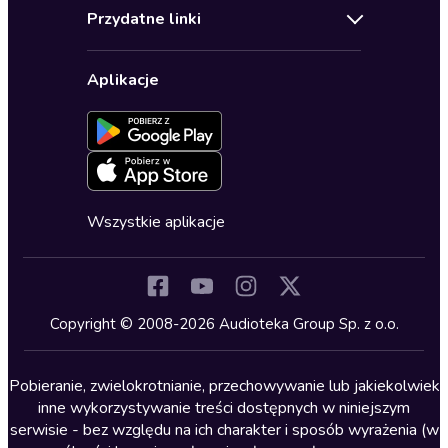
Regulamin
Biografie
Przydatne linki
Karnety
Polityka prywatności
Biznes, marketing, ekonomia
Wybierz wersję językową
Karty upominkowe
Ustawienia prywatności
Dla dzieci
Aplikacje
Dołącz do newslettera
Aktywuj kartę
Formularz zgłaszania nielegalnych treści
Dla młodzieży
Blog
Oferta dla firm i bibliotek
Deklaracja dostępności
Erotyczne
Zapowiedzi
Fantastyka
Cykle audiobooków
Horror
Wszystkie aplikacje
Inne języki
Komedia
Kryminały
Copyright © 2008-2026 Audioteka Group Sp. z o.o.
Lektury szkolne
Literatura anglojęzyczna
Pobieranie, zwielokrotnianie, przechowywanie lub jakiekolwiek
inne wykorzystywanie treści dostępnych w niniejszym
Literatura faktu
serwisie - bez względu na ich charakter i sposób wyrażenia (w