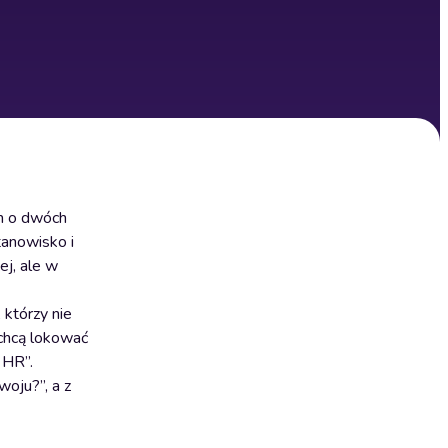
em o dwóch
tanowisko i
ej, ale w
 którzy nie
e chcą lokować
 HR”.
oju?”, a z