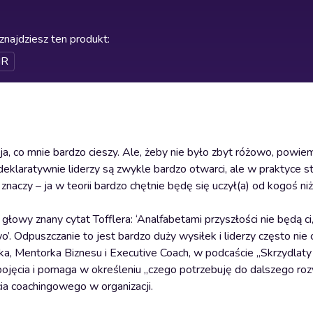
znajdziesz ten produkt
:
HR
ja, co mnie bardzo cieszy. Ale, żeby nie było zbyt różowo, powi
eklaratywnie liderzy są zwykle bardzo otwarci, ale w praktyce s
czy – ja w teorii bardzo chętnie będę się uczył(a) od kogoś niż
głowy znany cytat Tofflera: ‘Analfabetami przyszłości nie będą ci,
nowo’. Odpuszczanie to jest bardzo duży wysiłek i liderzy często ni
ka, Mentorka Biznesu i Executive Coach, w podcaście „Skrzydlaty
jęcia i pomaga w określeniu „czego potrzebuję do dalszego rozw
a coachingowego w organizacji.