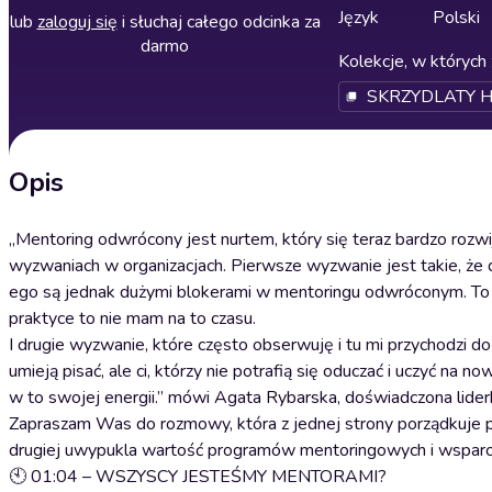
Język
Polski
lub
zaloguj się
i słuchaj całego odcinka za
darmo
Kolekcje, w których 
SKRZYDLATY 
Opis
„Mentoring odwrócony jest nurtem, który się teraz bardzo rozwi
wyzwaniach w organizacjach. Pierwsze wyzwanie jest takie, że d
ego są jednak dużymi blokerami w mentoringu odwróconym. To zna
praktyce to nie mam na to czasu.
I drugie wyzwanie, które często obserwuję i tu mi przychodzi do 
umieją pisać, ale ci, którzy nie potrafią się oduczać i uczyć na 
w to swojej energii.” mówi Agata Rybarska, doświadczona lider
Zapraszam Was do rozmowy, która z jednej strony porządkuje po
drugiej uwypukla wartość programów mentoringowych i wsparci
🕙 01:04 – WSZYSCY JESTEŚMY MENTORAMI?