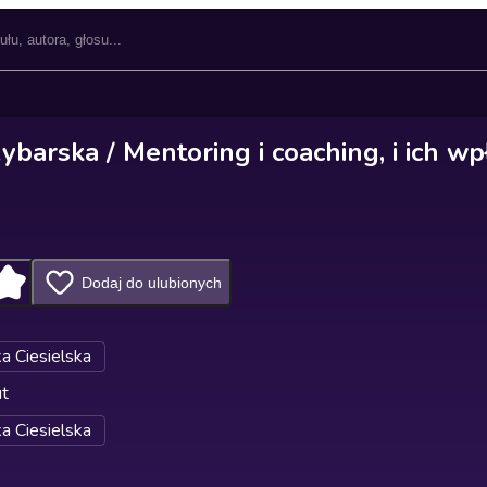
barska / Mentoring i coaching, i ich w
Dodaj do ulubionych
a Ciesielska
ut
a Ciesielska