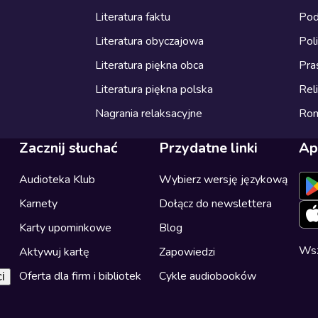
Literatura faktu
Pod
Literatura obyczajowa
Pol
Literatura piękna obca
Pra
Literatura piękna polska
Reli
Nagrania relaksacyjne
Ro
Zacznij słuchać
Przydatne linki
Ap
Audioteka Klub
Wybierz wersję językową
Karnety
Dołącz do newslettera
Karty upominkowe
Blog
Wsz
Aktywuj kartę
Zapowiedzi
Oferta dla firm i bibliotek
Cykle audiobooków
i