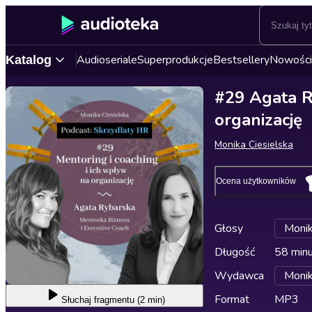
Audioseriale
Superprodukcje
Bestsellery
Nowości
Katalog
#29 Agata Ry
organizację
Monika Ciesielska
Ocena użytkowników
Głosy
Monik
Długość
58 min
Wydawca
Monik
Format
MP3
Słuchaj
fragmentu (2 min)