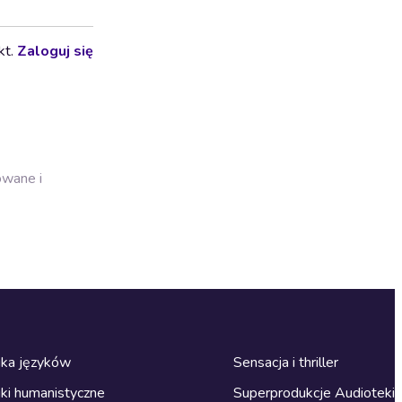
kt.
Zaloguj się
owane i
ka języków
Sensacja i thriller
ki humanistyczne
Superprodukcje Audioteki