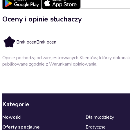
Oceny i opinie słuchaczy
Brak ocen
Brak ocen
Opinie pochodzą od zarejestrowanych Klientów, którzy dokonali 
publikowane zgodnie z
Warunkami opiniowania
.
Kategorie
Nowości
Dla młodzieży
Oferty specjalne
Erotyczne