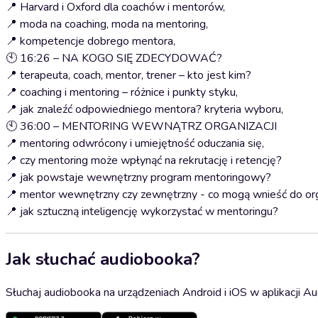
📍 Harvard i Oxford dla coachów i mentorów,
📍 moda na coaching, moda na mentoring,
📍 kompetencje dobrego mentora,
🕙 16:26 – NA KOGO SIĘ ZDECYDOWAĆ?
📍 terapeuta, coach, mentor, trener – kto jest kim?
📍 coaching i mentoring – różnice i punkty styku,
📍 jak znaleźć odpowiedniego mentora? kryteria wyboru,
🕙 36:00 – MENTORING WEWNĄTRZ ORGANIZACJI
📍 mentoring odwrócony i umiejętność oduczania się,
📍 czy mentoring może wpłynąć na rekrutację i retencję?
📍 jak powstaje wewnętrzny program mentoringowy?
📍 mentor wewnętrzny czy zewnętrzny - co mogą wnieść do org
📍 jak sztuczną inteligencję wykorzystać w mentoringu?
Jak słuchać audiobooka?
Słuchaj audiobooka na urządzeniach Android i iOS w aplikacji Au