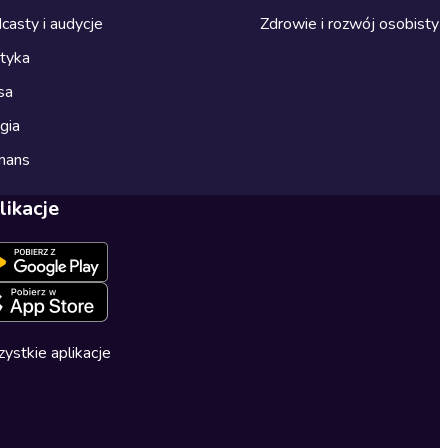
casty i audycje
Zdrowie i rozwój osobisty
ityka
sa
gia
mans
likacje
ystkie aplikacje