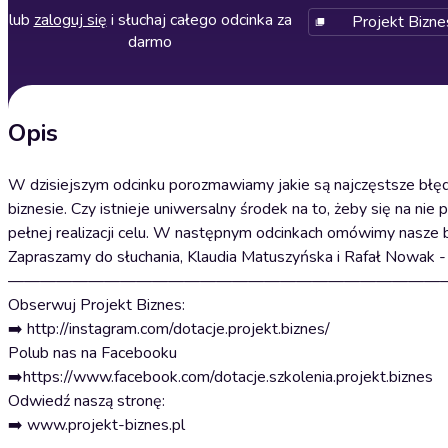
lub
zaloguj się
i słuchaj całego odcinka za
Projekt Biznes
darmo
Opis
W dzisiejszym odcinku porozmawiamy jakie są najczęstsze błęd
biznesie. Czy istnieje uniwersalny środek na to, żeby się na 
pełnej realizacji celu. W następnym odcinkach omówimy nasze b
Zapraszamy do słuchania, Klaudia Matuszyńska i Rafał Nowak -
———————————————————————————
Obserwuj Projekt Biznes:
➡️ http://instagram.com/dotacje.projekt.biznes/
Polub nas na Facebooku
➡️https://www.facebook.com/dotacje.szkolenia.projekt.biznes
Odwiedź naszą stronę:
➡️ www.projekt-biznes.pl