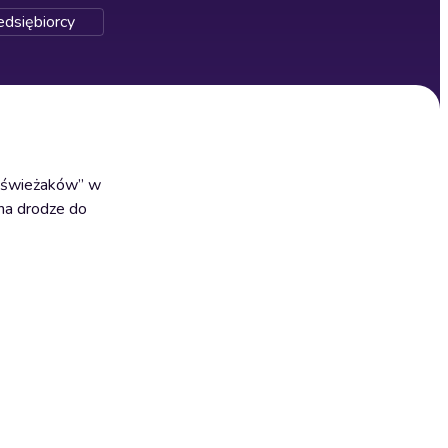
zedsiębiorcy
 „świeżaków” w
 na drodze do