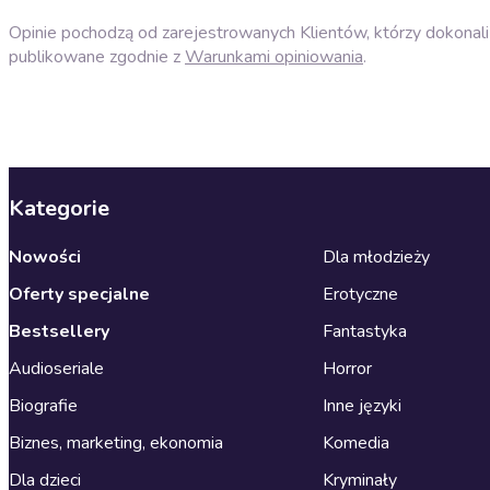
Opinie pochodzą od zarejestrowanych Klientów, którzy dokonali 
publikowane zgodnie z
Warunkami opiniowania
.
Kategorie
Nowości
Dla młodzieży
Oferty specjalne
Erotyczne
Bestsellery
Fantastyka
Audioseriale
Horror
Biografie
Inne języki
Biznes, marketing, ekonomia
Komedia
Dla dzieci
Kryminały