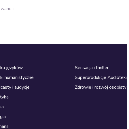
owane i
ka języków
Sensacja i thriller
ki humanistyczne
Superprodukcje Audioteki
casty i audycje
Zdrowie i rozwój osobisty
ityka
sa
gia
mans