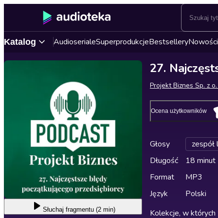
Audioseriale
Superprodukcje
Bestsellery
Nowości
Katalog
27. Najczęst
Projekt Biznes Sp. z o.
Ocena użytkowników
Głosy
zespół 
Długość
18 minut
Format
MP3
Język
Polski
Słuchaj
fragmentu (2 min)
Kolekcje, w których 