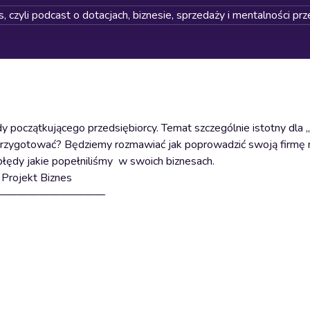
, czyli podcast o dotacjach, biznesie, sprzedaży i mentalności pr
y początkującego przedsiębiorcy. Temat szczególnie istotny dla
nie przygotować? Będziemy rozmawiać jak poprowadzić swoją firmę
łędy jakie popełniliśmy w swoich biznesach.
 Projekt Biznes
——————————