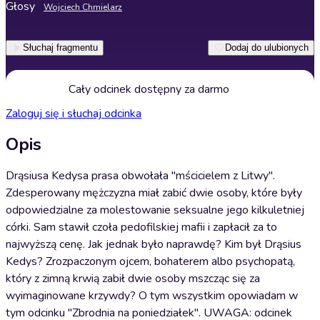
Głosy
Wojciech Chmielarz
Słuchaj fragmentu
Dodaj do ulubionych
Cały odcinek dostępny za darmo
Zaloguj się i słuchaj odcinka
Opis
Drąsiusa Kedysa prasa obwołała "mścicielem z Litwy".
Zdesperowany mężczyzna miał zabić dwie osoby, które były
odpowiedzialne za molestowanie seksualne jego kilkuletniej
córki. Sam stawił czoła pedofilskiej mafii i zapłacił za to
najwyższą cenę. Jak jednak było naprawdę? Kim był Drąsius
Kedys? Zrozpaczonym ojcem, bohaterem albo psychopatą,
który z zimną krwią zabił dwie osoby mszcząc się za
wyimaginowane krzywdy? O tym wszystkim opowiadam w
tym odcinku "Zbrodnia na poniedziałek". UWAGA: odcinek