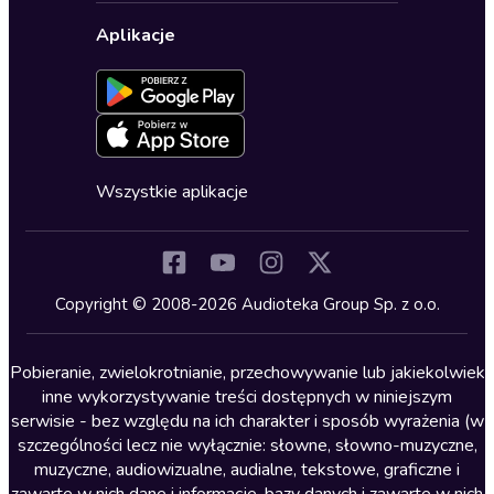
Wybierz wersję językową
Karty upominkowe
Ustawienia prywatności
Dla dzieci
Aplikacje
Dołącz do newslettera
Aktywuj kartę
Formularz zgłaszania nielegalnych treści
Dla młodzieży
Blog
Oferta dla firm i bibliotek
Deklaracja dostępności
Erotyczne
Zapowiedzi
Fantastyka
Cykle audiobooków
Horror
Wszystkie aplikacje
Inne języki
Komedia
Kryminały
Copyright © 2008-2026 Audioteka Group Sp. z o.o.
Lektury szkolne
Literatura anglojęzyczna
Pobieranie, zwielokrotnianie, przechowywanie lub jakiekolwiek
inne wykorzystywanie treści dostępnych w niniejszym
Literatura faktu
serwisie - bez względu na ich charakter i sposób wyrażenia (w
szczególności lecz nie wyłącznie: słowne, słowno-muzyczne,
Literatura obyczajowa
muzyczne, audiowizualne, audialne, tekstowe, graficzne i
Literatura piękna obca
zawarte w nich dane i informacje, bazy danych i zawarte w nich