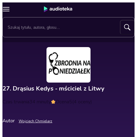
27. Drąsius Kedys - mściciel z Litwy
Czas trwania
34 minuty
Ocena
5
(4 oceny)
Autor
Wojciech Chmielarz