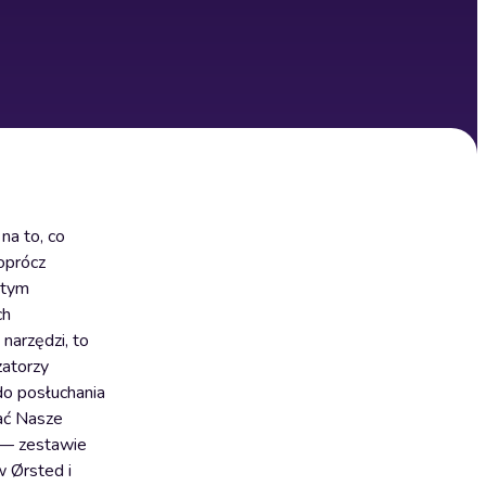
na to, co
 oprócz
itym
ch
 narzędzi, to
zatorzy
do posłuchania
wać Nasze
 — zestawie
w Ørsted i