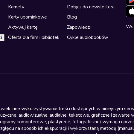
Karnety
Dołącz do newslettera
Karty upominkowe
Blog
Wsz
Aktywuj kartę
Zapowiedzi
Oferta dla firm i bibliotek
Cykle audiobooków
i
olwiek inne wykorzystywanie treści dostępnych w niniejszym serwi
yczne, audiowizualne, audialne, tekstowe, graficzne i zawarte w 
, programy komputerowe, plastyczne, fotograficzne) wymaga uprzedn
względu na sposób ich eksploracji i wykorzystaną metodę (manu