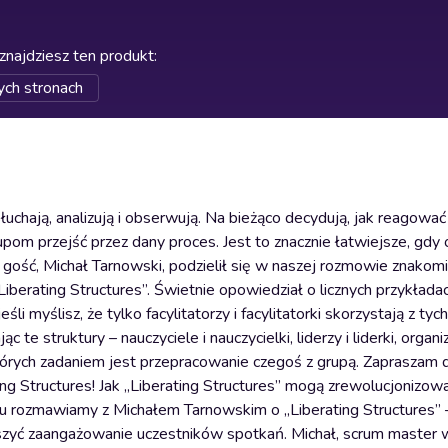
znajdziesz ten produkt
:
ych stronach
 słuchają, analizują i obserwują. Na bieżąco decydują, jak reagować 
upom przejść przez dany proces. Jest to znacznie łatwiejsze, gdy
ość, Michał Tarnowski, podzielił się w naszej rozmowie znakom
iberating Structures”. Świetnie opowiedział o licznych przykłada
li myślisz, że tylko facylitatorzy i facylitatorki skorzystają z tych
te struktury – nauczyciele i nauczycielki, liderzy i liderki, organi
órych zadaniem jest przepracowanie czegoś z grupą. Zapraszam 
ng Structures! Jak „Liberating Structures” mogą zrewolucjonizo
 rozmawiamy z Michałem Tarnowskim o „Liberating Structures”
kszyć zaangażowanie uczestników spotkań. Michał, scrum master 