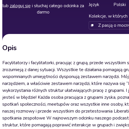
Język
Polski
lub
zaloguj się
i słuchaj całego odcinka za
darmo
Kolekcje, w których 
Z pasją o mocn
Opis
Facylitatorzy i facylitatorki, pracując z grupą, przede wszystkim
zrozumieją z danej sytuacji. Wszystkie te działania pomagają gr
wspomnianych umiejętności dysponują zestawem narzędzi. Mój g
narzędziem, a właściwie zestawem narzędzi, które nazywa się “L
wykorzystania różnych struktur ułatwiających pracę z grupami. I jeś
jesteś w błędzie! Każda osoba pracująca z grupami zyska, poznając 
spotkań społeczności, meetupów oraz wszystkie inne osoby, kt
naszej rozmowy i przede wszystkim do przetestowania Liberati
spotkania zespołowe W najnowszym odcinku naszego podcastu
struktur, które pomagają poprawić interakcje w grupach i zwię