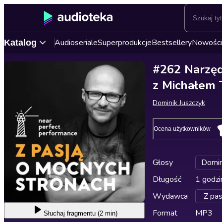
Audioseriale
Superprodukcje
Bestsellery
Nowości
Katalog
#262 Narzędz
z Michałem
Dominik Juszczyk
Ocena użytkowników
Głosy
Domin
Długość
1 godzi
Wydawca
Z pas
Format
MP3
Słuchaj
fragmentu (2 min)