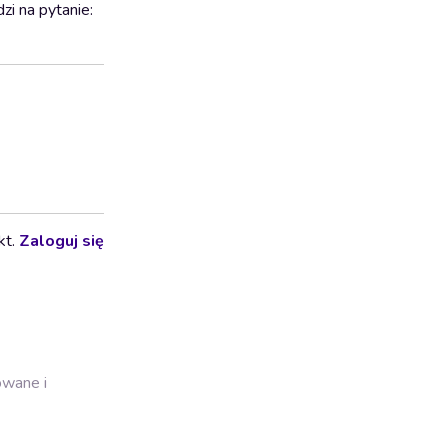
zi na pytanie:
kt.
Zaloguj się
owane i