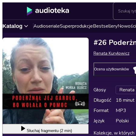
Audioseriale
Superprodukcje
Bestsellery
Nowości
Katalog
#26 Poderżn
Renata Kuryłowicz
Ocena użytkowników
Głosy
Renata 
Długość
18 minut
Format
MP3
Język
Polski
Słuchaj
fragmentu (2 min)
Kolekcje, w których 