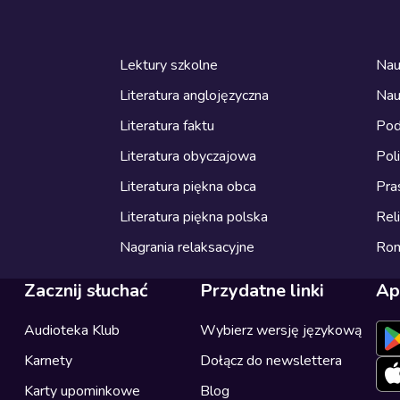
Lektury szkolne
Nau
Literatura anglojęzyczna
Nau
Literatura faktu
Pod
Literatura obyczajowa
Pol
Literatura piękna obca
Pra
Literatura piękna polska
Reli
Nagrania relaksacyjne
Ro
Zacznij słuchać
Przydatne linki
Ap
Audioteka Klub
Wybierz wersję językową
Karnety
Dołącz do newslettera
Karty upominkowe
Blog