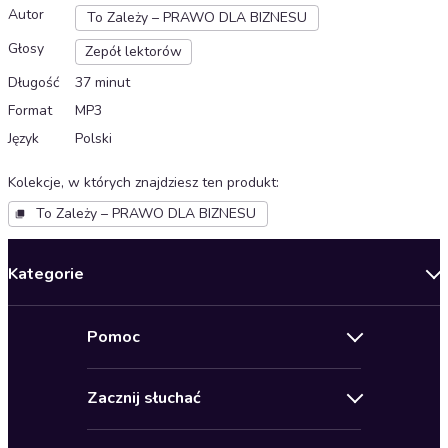
Autor
To Zależy – PRAWO DLA BIZNESU
Głosy
Zepół lektorów
Długość
37 minut
Format
MP3
Język
Polski
Kolekcje, w których znajdziesz ten produkt
:
To Zależy – PRAWO DLA BIZNESU
Kategorie
Nowości
Pomoc
Oferty specjalne
Kontakt
Bestsellery
Zacznij słuchać
Pomoc
Audioseriale
Audioteka Klub
Regulamin