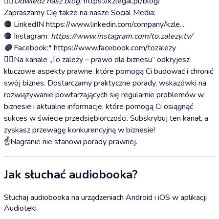
💁‍♂️
Odwiedź nasz blog:
https://kzlegal.pl/blog/
Zapraszamy Cię także na nasze Social Media:
🟠 LinkedIN https://www.linkedin.com/company/kzle...
🟠 Instagram:
https://www.instagram.com/to.zalezy.tv/
🟠
Facebook:* https://www.facebook.com/tozalezy
💁‍♂️Na kanale „To zależy – prawo dla biznesu” odkryjesz
kluczowe aspekty prawne, które pomogą Ci budować i chronić
swój biznes. Dostarczamy praktyczne porady, wskazówki na
rozwiązywanie powtarzających się regularnie problemów w
biznesie i aktualne informacje, które pomogą Ci osiągnąć
sukces w świecie przedsiębiorczości. Subskrybuj ten kanał, a
zyskasz przewagę konkurencyjną w biznesie!
☝️Nagranie nie stanowi porady prawnej.
Jak słuchać audiobooka?
Słuchaj audiobooka na urządzeniach Android i iOS w aplikacji
Audioteki