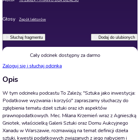
To Zależy – PRAWO DLA BIZNESU
Głosy
Zepół lektorów
Słuchaj fragmentu
Dodaj do ulubionych
Cały odcinek dostępny za darmo
Zaloguj się i słuchaj odcinka
Opis
W tym odcineku podcastu To Zależy, "Sztuka jako inwestycja:
Podatkowe wyzwania i korzyści" zapraszamy słuchaczy do
zgłębienia tematu dzieł sztuki oraz ich aspektów
prawnopodatkowych. Mec. Milana Krzemień wraz z Agnieszką
Gniotek, właścicielką Galerii Sztuki oraz Domu Aukcyjnego
Xanadu w Warszawie, rozmawiają na temat definicji dzieła
sztuki, kwestii podatkowych związanych z jego nabyciem i