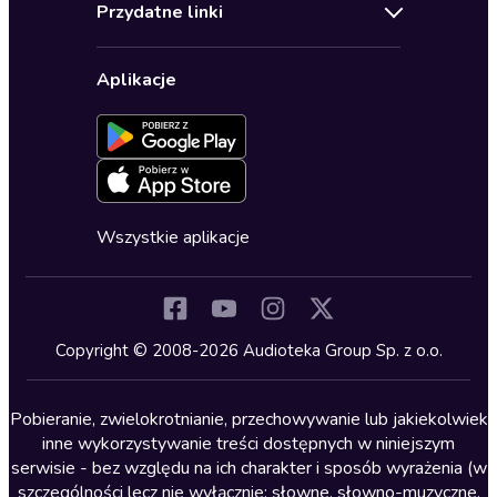
Biografie
Przydatne linki
Karnety
Polityka prywatności
Biznes, marketing, ekonomia
Wybierz wersję językową
Karty upominkowe
Ustawienia prywatności
Dla dzieci
Aplikacje
Dołącz do newslettera
Aktywuj kartę
Formularz zgłaszania nielegalnych treści
Dla młodzieży
Blog
Oferta dla firm i bibliotek
Deklaracja dostępności
Erotyczne
Zapowiedzi
Fantastyka
Cykle audiobooków
Horror
Wszystkie aplikacje
Inne języki
Komedia
Kryminały
Copyright © 2008-2026 Audioteka Group Sp. z o.o.
Lektury szkolne
Literatura anglojęzyczna
Pobieranie, zwielokrotnianie, przechowywanie lub jakiekolwiek
inne wykorzystywanie treści dostępnych w niniejszym
Literatura faktu
serwisie - bez względu na ich charakter i sposób wyrażenia (w
szczególności lecz nie wyłącznie: słowne, słowno-muzyczne,
Literatura obyczajowa