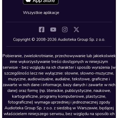
Fantastyka
Cykle audiobooków
Horror
Wszystkie aplikacje
Inne języki
Komedia
Kryminały
Copyright © 2008-2026 Audioteka Group Sp. z o.o.
Lektury szkolne
Literatura anglojęzyczna
Pobieranie, zwielokrotnianie, przechowywanie lub jakiekolwiek
inne wykorzystywanie treści dostępnych w niniejszym
Literatura faktu
serwisie - bez względu na ich charakter i sposób wyrażenia (w
szczególności lecz nie wyłącznie: słowne, słowno-muzyczne,
Literatura obyczajowa
muzyczne, audiowizualne, audialne, tekstowe, graficzne i
Literatura piękna obca
zawarte w nich dane i informacje, bazy danych i zawarte w nich
dane) oraz formę (np. literackie, publicystyczne, naukowe,
Literatura piękna polska
kartograficzne, programy komputerowe, plastyczne,
Nagrania relaksacyjne
fotograficzne) wymaga uprzedniej i jednoznacznej zgody
Audioteka Group Sp. z o.o. z siedzibą w Warszawie, będącej
Nauka języków
właścicielem niniejszego serwisu, bez względu na sposób ich