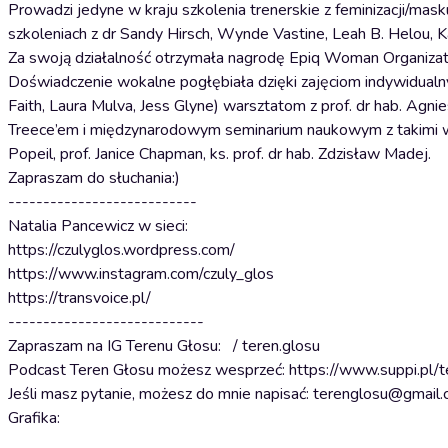
Prowadzi jedyne w kraju szkolenia trenerskie z feminizacji/masku
szkoleniach z dr Sandy Hirsch, Wynde Vastine, Leah B. Helou, K
Za swoją działalność otrzymała nagrodę Epiq Woman Organizat
Doświadczenie wokalne pogłębiała dzięki zajęciom indywidualn
Faith, Laura Mulva, Jess Glyne) warsztatom z prof. dr hab. A
Treece’em i międzynarodowym seminarium naukowym z takimi wy
Popeil, prof. Janice Chapman, ks. prof. dr hab. Zdzisław Madej.
Zapraszam do słuchania:)
---------------------------
Natalia Pancewicz w sieci:
https://czulyglos.wordpress.com/
https://www.instagram.com/czuly_glos
https://transvoice.pl/
----------------------------
Zapraszam na IG Terenu Głosu: / teren.glosu
Podcast Teren Głosu możesz wesprzeć: https://www.suppi.pl/t
Jeśli masz pytanie, możesz do mnie napisać: terenglosu@gmail
Grafika: