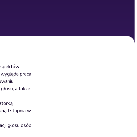
 aspektów
k wygląda praca
dowaniu
 głosu, a także
atorką
zną I stopnia w
acji głosu osób