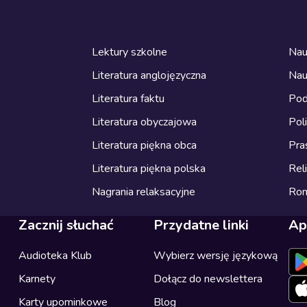
Lektury szkolne
Nau
Literatura anglojęzyczna
Nau
Literatura faktu
Pod
Literatura obyczajowa
Pol
Literatura piękna obca
Pra
Literatura piękna polska
Reli
Nagrania relaksacyjne
Ro
Zacznij słuchać
Przydatne linki
Ap
Audioteka Klub
Wybierz wersję językową
Karnety
Dołącz do newslettera
Karty upominkowe
Blog