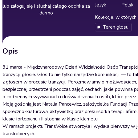
Język
Polski
lub
zaloguj się
i słuchaj całego odcinka za
darmo
Kolekcje, w których 
Teren głosu
Opis
31 marca - Międzynarodowy Dzień Widzialności Osób Transpł
tranzycji: głosie. Głos to nie tylko narzędzie komunikacji — to
z głosem w procesie tranzycji. Porozmawiamy o możliwościach, 
bezpiecznej przestrzeni podczas zajęć, cechach, jakie powinna p
o codziennych wyzwaniach i doświadczeniach osób, które przez 
Moją gościnią jest Natalia Pancewicz, założycielka Fundacji Prz
społeczno-kulturową, aktywistką oraz prekursorką terapii afir
klasie fortepianu i II stopnia w klasie klarnetu.
W ramach projektu TransVoice stworzyła i wydała pierwszy w ję
transkobiecych.