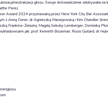
linizacji/neutralizacji głosu. Swoje doświadczenie zdobywała na k
athe Perez.
ion Award 2024 przyznawaną przez New York City Bar Associati
ym z Anną Ozner, dr Agnieszką Maciejewską i Kim Chandler (tre
gnieszką Franków-Żelazny, Magdą Sekułą-Lemberger, Dominiką Pł
kładowcami jak: prof. Kenneth Bozeman, Rocio Guitard, dr Hube
erenglosu
.com