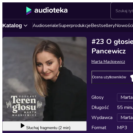
Audioseriale
Superprodukcje
Bestsellery
Nowości
Katalog
#23 O głosie
Pancewicz
Marta Mackiewicz
Ocena użytkowników
Głosy
Marta
Długość
55 min
Wydawca
Marta
Format
MP3
Słuchaj
fragmentu (2 min)