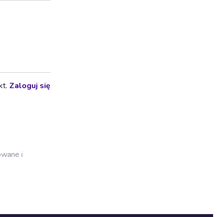
kt.
Zaloguj się
owane i