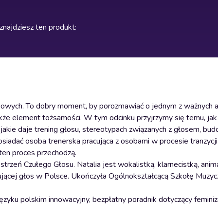
znajdziesz ten produkt
:
ciowych. To dobry moment, by porozmawiać o jednym z ważnych
 także element tożsamości. W tym odcinku przyjrzymy się temu, ja
jakie daje trening głosu, stereotypach związanych z głosem, bu
osiadać osoba trenerska pracująca z osobami w procesie tranzycji
ten proces przechodzą.
estrzeń Czułego Głosu. Natalia jest wokalistką, klarnecistką, anim
mującej głos w Polsce. Ukończyła Ogólnokształcącą Szkołę Muzyc
zyku polskim innowacyjny, bezpłatny poradnik dotyczący feminiz