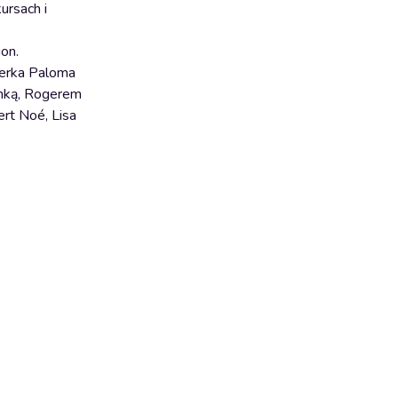
ursach i
on.
nerka Paloma
onką, Rogerem
rt Noé, Lisa