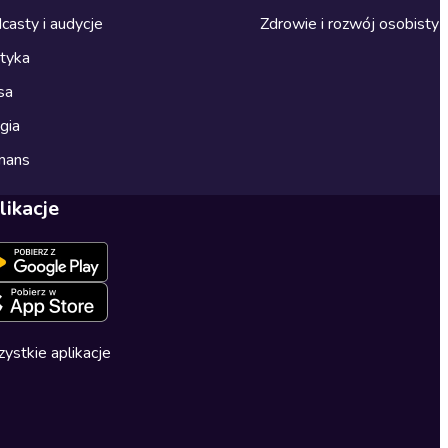
casty i audycje
Zdrowie i rozwój osobisty
ityka
sa
gia
mans
likacje
ystkie aplikacje