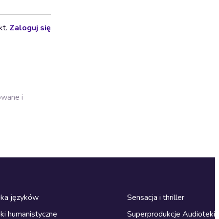
kt.
Zaloguj się
owane i
ka języków
Sensacja i thriller
ki humanistyczne
Superprodukcje Audioteki