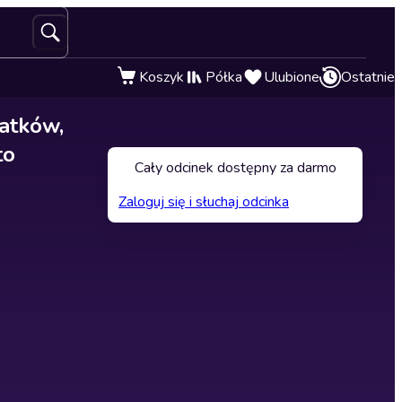
Koszyk
Półka
Ulubione
Ostatnie
latków,
to
Cały odcinek dostępny za darmo
Zaloguj się i słuchaj odcinka