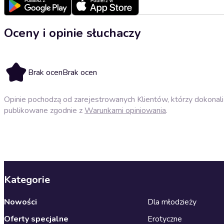
Oceny i opinie słuchaczy
Brak ocen
Brak ocen
Opinie pochodzą od zarejestrowanych Klientów, którzy dokonali 
publikowane zgodnie z
Warunkami opiniowania
.
Kategorie
Nowości
Dla młodzieży
Oferty specjalne
Erotyczne