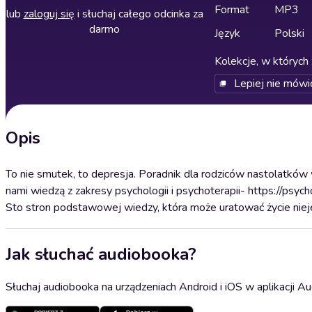
Format
MP3
lub
zaloguj się
i słuchaj całego odcinka za
darmo
Język
Polski
Kolekcje, w których 
Lepiej nie mówi
Opis
To nie smutek, to depresja. Poradnik dla rodziców nastolatków 
nami wiedzą z zakresy psychologii i psychoterapii- https://psyc
Sto stron podstawowej wiedzy, która może uratować życie ni
Jak słuchać audiobooka?
Słuchaj audiobooka na urządzeniach Android i iOS w aplikacji Au