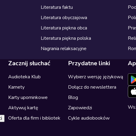
Literatura faktu
Pod
Literatura obyczajowa
Pol
Literatura piękna obca
Pra
Literatura piękna polska
Reli
Nagrania relaksacyjne
Ro
Zacznij słuchać
Przydatne linki
Ap
Audioteka Klub
Wybierz wersję językową
Karnety
Dołącz do newslettera
Karty upominkowe
Blog
Wsz
Aktywuj kartę
Zapowiedzi
Oferta dla firm i bibliotek
Cykle audiobooków
i