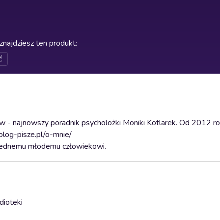
znajdziesz ten produkt
:
ć
w - najnowszy poradnik psycholożki Moniki Kotlarek. Od 2012 roku
holog-pisze.pl/o-mnie/
ejednemu młodemu człowiekowi.
dioteki