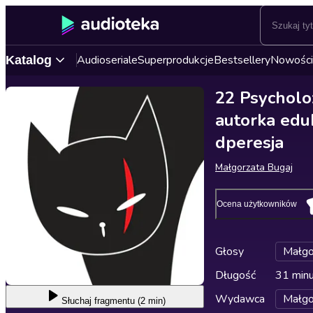
Audioseriale
Superprodukcje
Bestsellery
Nowości
Katalog
22 Psycholo
autorka eduk
dperesja
Małgorzata Bugaj
Ocena użytkowników
Głosy
Małgo
Długość
31 min
Wydawca
Małgo
Słuchaj
fragmentu (2 min)