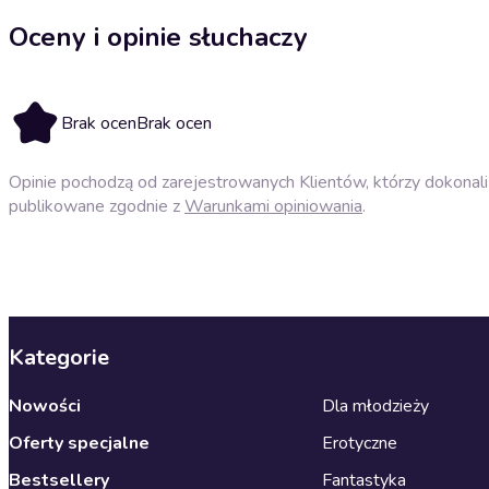
Oceny i opinie słuchaczy
Brak ocen
Brak ocen
Opinie pochodzą od zarejestrowanych Klientów, którzy dokonali 
publikowane zgodnie z
Warunkami opiniowania
.
Kategorie
Nowości
Dla młodzieży
Oferty specjalne
Erotyczne
Bestsellery
Fantastyka