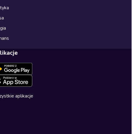
ityka
sa
gia
mans
likacje
ystkie aplikacje