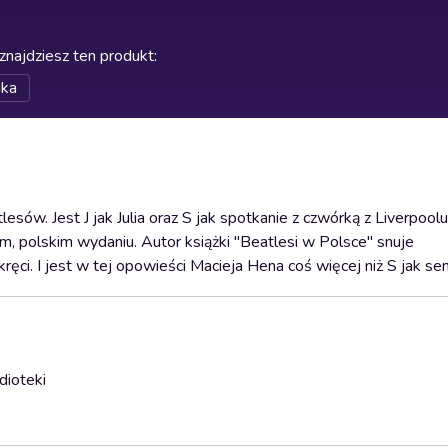
znajdziesz ten produkt
:
ika
ów. Jest J jak Julia oraz S jak spotkanie z czwórką z Liverpoolu
wym, polskim wydaniu. Autor książki "Beatlesi w Polsce" snuje
ręci. I jest w tej opowieści Macieja Hena coś więcej niż S jak se
dioteki