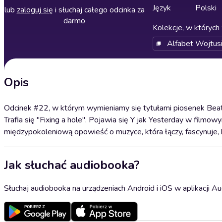
Język
Polski
lub
zaloguj się
i słuchaj całego odcinka za
darmo
Kolekcje, w których 
Alfabet Wojtus
Opis
Odcinek #22, w którym wymieniamy się tytułami piosenek Beatles
Trafia się "Fixing a hole". Pojawia się Y jak Yesterday w filmo
międzypokoleniową opowieść o muzyce, która łączy, fascynuje, k
Jak słuchać audiobooka?
Słuchaj audiobooka na urządzeniach Android i iOS w aplikacji Au