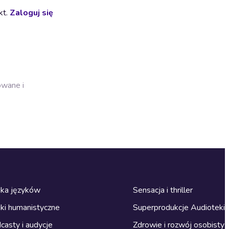
kt.
Zaloguj się
owane i
ka języków
Sensacja i thriller
ki humanistyczne
Superprodukcje Audioteki
casty i audycje
Zdrowie i rozwój osobisty