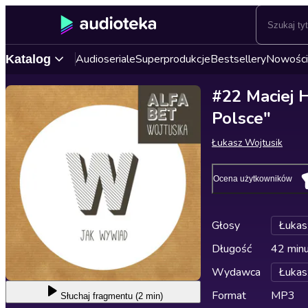
Audioseriale
Superprodukcje
Bestsellery
Nowości
Katalog
#22 Maciej H
Polsce"
Łukasz Wojtusik
Ocena użytkowników
Głosy
Łukas
Długość
42 min
Wydawca
Łukas
Format
MP3
Słuchaj
fragmentu (2 min)