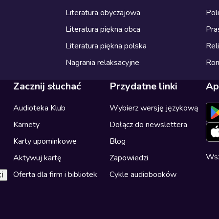
Literatura obyczajowa
Pol
Literatura piękna obca
Pra
Literatura piękna polska
Reli
Nagrania relaksacyjne
Ro
Zacznij słuchać
Przydatne linki
Ap
Audioteka Klub
Wybierz wersję językową
Karnety
Dołącz do newslettera
Karty upominkowe
Blog
Wsz
Aktywuj kartę
Zapowiedzi
Oferta dla firm i bibliotek
Cykle audiobooków
i