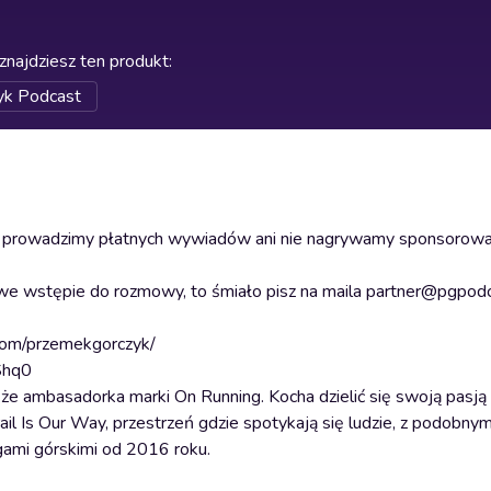
znajdziesz ten produkt
:
yk Podcast
ie prowadzimy płatnych wywiadów ani nie nagrywamy sponsorow
e we wstępie do rozmowy, to śmiało pisz na maila partner@pgpod
.com/przemekgorczyk/
1Shq0
że ambasadorka marki On Running. Kocha dzielić się swoją pasją i
l Is Our Way, przestrzeń gdzie spotykają się ludzie, z podobny
gami górskimi od 2016 roku.