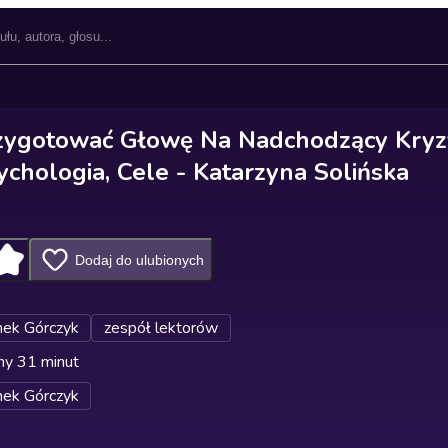
zygotować Głowę Na Nadchodzący Kryz
ychologia, Cele - Katarzyna Solińska
Dodaj do ulubionych
ek Górczyk
zespół lektorów
ny 31 minut
ek Górczyk