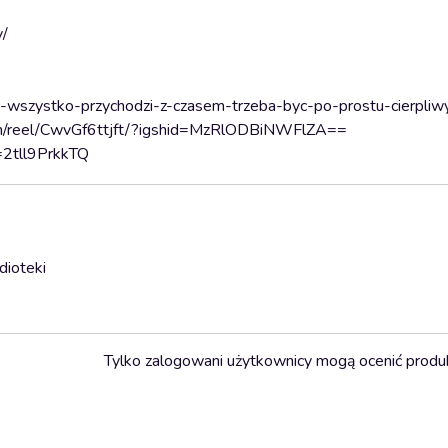
y/
a-wszystko-przychodzi-z-czasem-trzeba-byc-po-prostu-cierpliw
com/reel/CwvGf6ttjft/?igshid=MzRlODBiNWFlZA==
=2tll9PrkkTQ
dioteki
Tylko zalogowani użytkownicy mogą ocenić produ