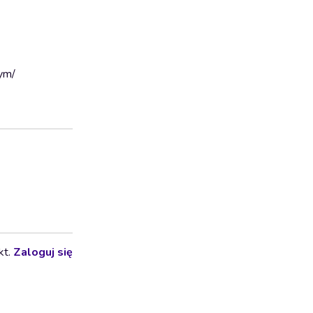
ym/
kt.
Zaloguj się