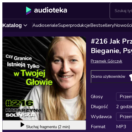
Audioseriale
Superprodukcje
Bestsellery
Nowości
Katalog
#216 Jak Pr
Bieganie, Ps
Przemek Górczyk
Ocena użytkowników
Głosy
Przem
Długość
2 godzi
Wydawca
Przem
Format
MP3
Słuchaj
fragmentu (2 min)