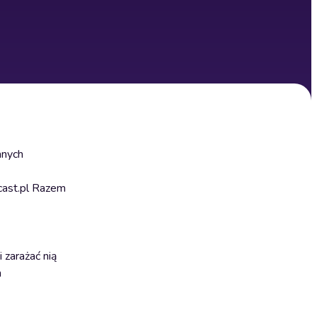
anych
cast.pl Razem
 zarażać nią
m