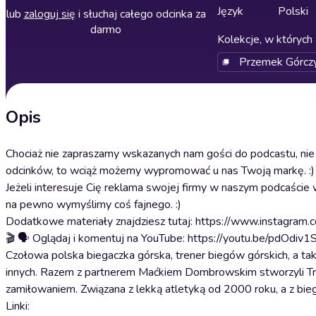
Język
Polski
lub
zaloguj się
i słuchaj całego odcinka za
darmo
Kolekcje, w których 
Przemek Górcz
Opis
Chociaż nie zapraszamy wskazanych nam gości do podcastu, n
odcinków, to wciąż możemy wypromować u nas Twoją markę. :)
Jeżeli interesuje Cię reklama swojej firmy w naszym podcaści
na pewno wymyślimy coś fajnego. :)
Dodatkowe materiały znajdziesz tutaj: https://www.instagram
🎬 🗣️ Oglądaj i komentuj na YouTube: https://youtu.be/pdOdiv
Czołowa polska biegaczka górska, trener biegów górskich, a tak
innych. Razem z partnerem Maćkiem Dombrowskim stworzyli Trai
zamiłowaniem. Związana z lekką atletyką od 2000 roku, a z bie
Linki: