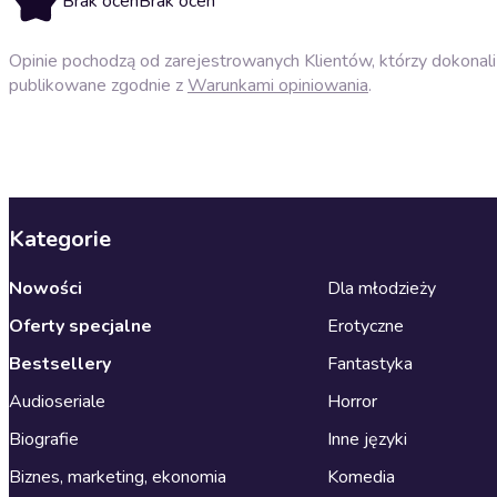
Brak ocen
Brak ocen
Opinie pochodzą od zarejestrowanych Klientów, którzy dokonali 
publikowane zgodnie z
Warunkami opiniowania
.
Kategorie
Nowości
Dla młodzieży
Oferty specjalne
Erotyczne
Bestsellery
Fantastyka
Audioseriale
Horror
Biografie
Inne języki
Biznes, marketing, ekonomia
Komedia