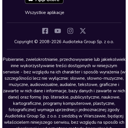
Fantastyka
Cykle audiobooków
Horror
Wszystkie aplikacje
Inne języki
Komedia
Kryminały
Copyright © 2008-2026 Audioteka Group Sp. z o.o.
Lektury szkolne
Literatura anglojęzyczna
Pobieranie, zwielokrotnianie, przechowywanie lub jakiekolwiek
inne wykorzystywanie treści dostępnych w niniejszym
Literatura faktu
serwisie - bez względu na ich charakter i sposób wyrażenia (w
szczególności lecz nie wyłącznie: słowne, słowno-muzyczne,
Literatura obyczajowa
muzyczne, audiowizualne, audialne, tekstowe, graficzne i
Literatura piękna obca
zawarte w nich dane i informacje, bazy danych i zawarte w nich
dane) oraz formę (np. literackie, publicystyczne, naukowe,
Literatura piękna polska
kartograficzne, programy komputerowe, plastyczne,
Nagrania relaksacyjne
fotograficzne) wymaga uprzedniej i jednoznacznej zgody
Audioteka Group Sp. z o.o. z siedzibą w Warszawie, będącej
Nauka języków
właścicielem niniejszego serwisu, bez względu na sposób ich
Nauki humanistyczne