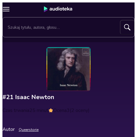
#21 Isaac Newton
Czas trwania
25 minut
Ocena
3
(2 oceny)
Autor
Queerstorie