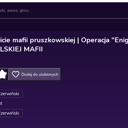
cie mafii pruszkowskiej | Operacja "Eni
LSKIEJ MAFII
Dodaj do ulubionych
Czerwiński
ut
Czerwiński