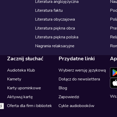
Literatura anglojęzyczna
Nau
Literatura faktu
Pod
Literatura obyczajowa
Pol
Literatura piękna obca
Pra
Literatura piękna polska
Reli
Nagrania relaksacyjne
Ro
Zacznij słuchać
Przydatne linki
Ap
Audioteka Klub
Wybierz wersję językową
Karnety
Dołącz do newslettera
Karty upominkowe
Blog
Wsz
Aktywuj kartę
Zapowiedzi
Oferta dla firm i bibliotek
Cykle audiobooków
i