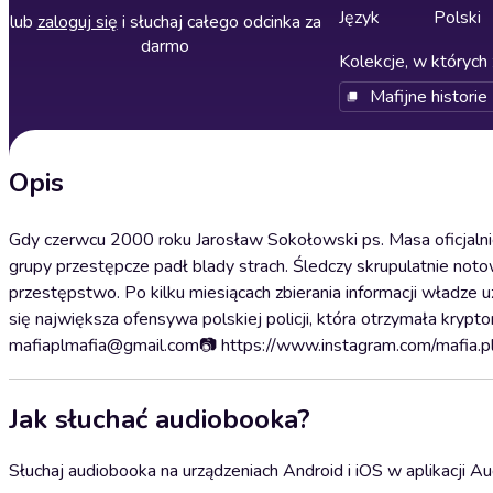
Język
Polski
lub
zaloguj się
i słuchaj całego odcinka za
darmo
Kolekcje, w których 
Mafijne historie
Opis
Gdy czerwcu 2000 roku Jarosław Sokołowski ps. Masa oficjalni
grupy przestępcze padł blady strach. Śledczy skrupulatnie not
przestępstwo. Po kilku miesiącach zbierania informacji władze
się największa ofensywa polskiej policji, która otrzymała krypt
mafiaplmafia@gmail.com📷 https://www.instagram.com/mafia.
Jak słuchać audiobooka?
Słuchaj audiobooka na urządzeniach Android i iOS w aplikacji Au