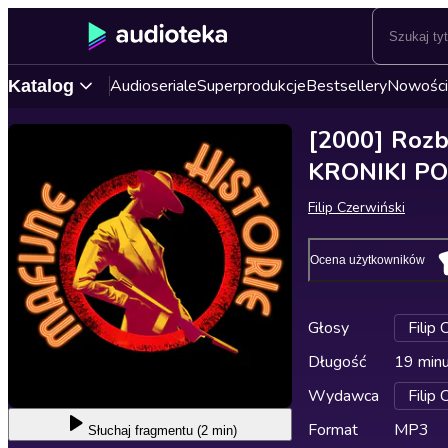
Audioseriale
Superprodukcje
Bestsellery
Nowości
Katalog
[2000] Rozbi
KRONIKI PO
Filip Czerwiński
Ocena użytkowników
Głosy
Filip 
Długość
19 min
Wydawca
Filip 
Format
MP3
Słuchaj
fragmentu (2 min)