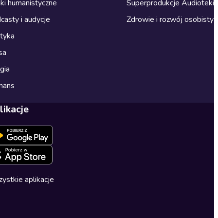
ki humanistyczne
Superprodukcje Audioteki
casty i audycje
Zdrowie i rozwój osobisty
ityka
sa
gia
mans
likacje
ystkie aplikacje