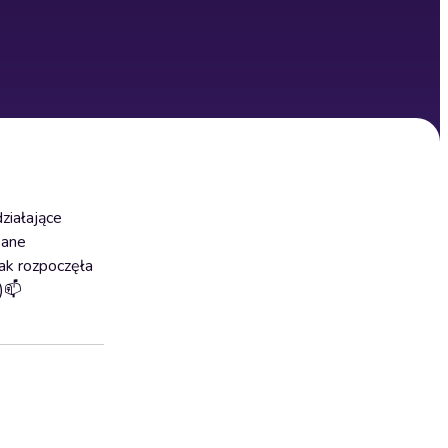
ziałające
sane
Tak rozpoczęła
L)📫