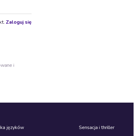
kt.
Zaloguj się
owane i
ka języków
Sensacja i thriller