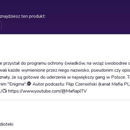
znajdziesz ten produkt
:
e przystał do programu ochrony świadków, na wciąż swobodnie d
owali każde wymienione przez niego nazwisko, pseudonim czy opi
 uznały, że są gotowe do uderzenia w największy gang w Polsce. 
onim "Enigma".🕵️ Autor podcastu: Filip Czerwiński (kanał Mafia P
pl/📺 https://www.youtube.com/@MafiaplTV
dioteki