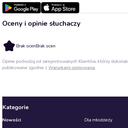
Oceny i opinie słuchaczy
Brak ocen
Brak ocen
Opinie pochodzą od zarejestrowanych Klientów, którzy dokonali 
publikowane zgodnie z
Warunkami opiniowania
.
Kategorie
Nowości
Dla młodzieży