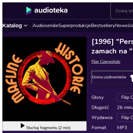
Audioseriale
Superprodukcje
Bestsellery
Nowości
Katalog
[1996] "Per
zamach na "
Filip Czerwiński
Ocena użytkowników
Głosy
Filip 
Długość
26 min
Wydawca
Filip 
Format
MP3
Słuchaj
fragmentu (2 min)