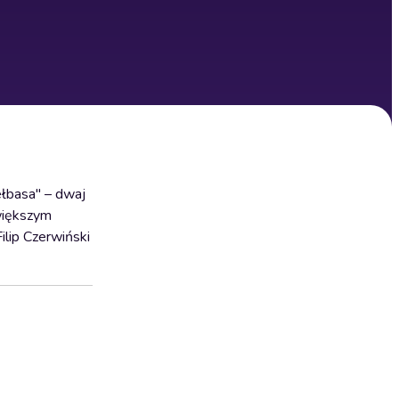
ełbasa" – dwaj
jwiększym
ilip Czerwiński