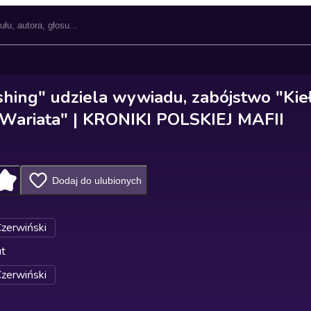
shing" udziela wywiadu, zabójstwo "Kieł
Wariata" | KRONIKI POLSKIEJ MAFII
Dodaj do ulubionych
Czerwiński
ut
Czerwiński