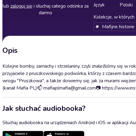
Język
Polski
lub
zaloguj się
i słuchaj całego odcinka za
darmo
Kolekcje, w których 
Mafijne historie
Opis
Kolejne bomby, zamachy i strzelaniny, czyli znaleźliśmy się w
przyjaciele z pruszkowskiego podwórka, którzy z czasem bardzo
wrogu "Pruszkowa", a także dowiemy się, jak za murami więzieni
(kanał Mafia PL)📫 mafiaplmafia@gmail.com📷 https://www.in
Jak słuchać audiobooka?
Słuchaj audiobooka na urządzeniach Android i iOS w aplikacji Au