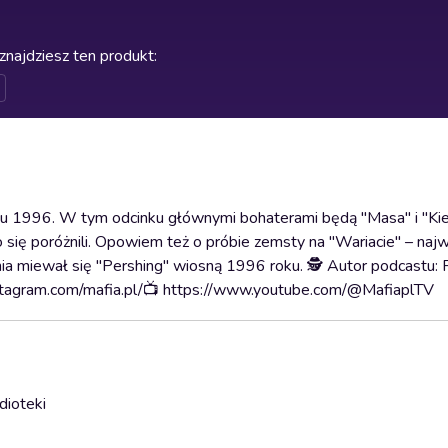
znajdziesz ten produkt
:
 roku 1996. W tym odcinku głównymi bohaterami będą "Masa" i "Ki
 się poróżnili. Opowiem też o próbie zemsty na "Wariacie" – na
a miewał się "Pershing" wiosną 1996 roku. 🕵️ Autor podcastu: F
stagram.com/mafia.pl/📺 https://www.youtube.com/@MafiaplTV
dioteki