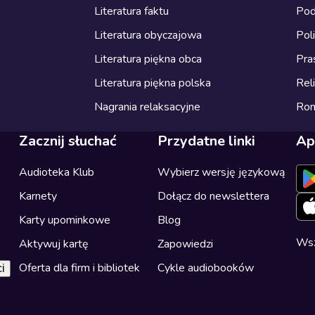
Literatura faktu
Pod
Literatura obyczajowa
Pol
Literatura piękna obca
Pra
Literatura piękna polska
Reli
Nagrania relaksacyjne
Ro
Zacznij słuchać
Przydatne linki
Ap
Audioteka Klub
Wybierz wersję językową
Karnety
Dołącz do newslettera
Karty upominkowe
Blog
Wsz
Aktywuj kartę
Zapowiedzi
Oferta dla firm i bibliotek
Cykle audiobooków
i