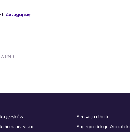
kt.
Zaloguj się
owane i
ka języków
Sensacja i thriller
ki humanistyczne
Superprodukcje Audioteki