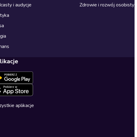
casty i audycje
Zdrowie i rozwój osobisty
ityka
sa
gia
mans
likacje
ystkie aplikacje