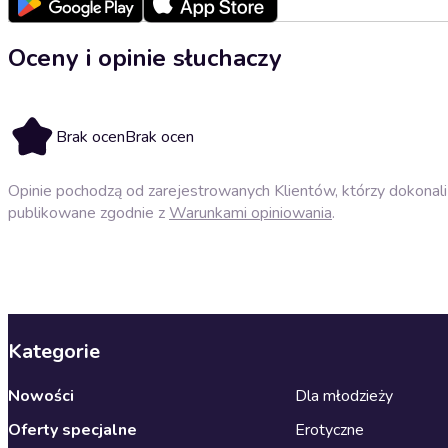
Oceny i opinie słuchaczy
Brak ocen
Brak ocen
Opinie pochodzą od zarejestrowanych Klientów, którzy dokonali 
publikowane zgodnie z
Warunkami opiniowania
.
Kategorie
Nowości
Dla młodzieży
Oferty specjalne
Erotyczne