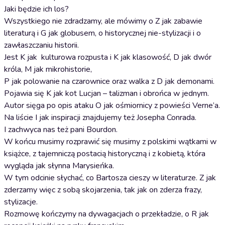
Jaki będzie ich los?
Wszystkiego nie zdradzamy, ale mówimy o Z jak zabawie
literaturą i G jak globusem, o historycznej nie-stylizacji i o
zawłaszczaniu historii.
Jest K jak kulturowa rozpusta i K jak klasowość, D jak dwór
króla, M jak mikrohistorie,
P jak polowanie na czarownice oraz walka z D jak demonami.
Pojawia się K jak kot Lucjan – talizman i obrońca w jednym.
Autor sięga po opis ataku O jak ośmiornicy z powieści Verne’a.
Na liście I jak inspiracji znajdujemy też Josepha Conrada.
I zachwyca nas też pani Bourdon.
W końcu musimy rozprawić się musimy z polskimi wątkami w
książce, z tajemniczą postacią historyczną i z kobietą, która
wygląda jak słynna Marysieńka.
W tym odcinie słychać, co Bartosza cieszy w literaturze. Z jak
zderzamy więc z sobą skojarzenia, tak jak on zderza frazy,
stylizacje.
Rozmowę kończymy na dywagacjach o przekładzie, o R jak