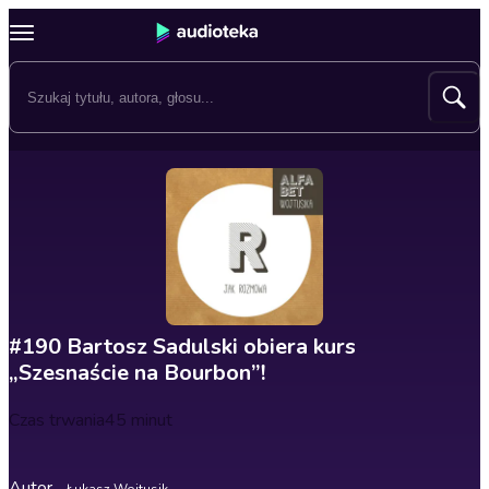
#190 Bartosz Sadulski obiera kurs
„Szesnaście na Bourbon”!
Czas trwania
45 minut
Autor