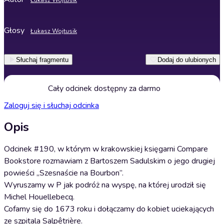
Łukasz Wojtusik
Głosy
Łukasz Wojtusik
Słuchaj fragmentu
Dodaj do ulubionych
Cały odcinek dostępny za darmo
Zaloguj się i słuchaj odcinka
Opis
Odcinek #190, w którym w krakowskiej księgarni Compare
Bookstore rozmawiam z Bartoszem Sadulskim o jego drugiej
powieści „Szesnaście na Bourbon”.
Wyruszamy w P jak podróż na wyspę, na której urodził się
Michel Houellebecq.
Cofamy się do 1673 roku i dołączamy do kobiet uciekających
ze szpitala Salpêtrière.