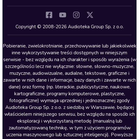
Inne języki
Komedia
Kryminały
Copyright © 2008-2026 Audioteka Group Sp. z o.o.
Lektury szkolne
Literatura anglojęzyczna
Pobieranie, zwielokrotnianie, przechowywanie lub jakiekolwiek
inne wykorzystywanie treści dostępnych w niniejszym
Literatura faktu
serwisie - bez względu na ich charakter i sposób wyrażenia (w
szczególności lecz nie wyłącznie: słowne, słowno-muzyczne,
Literatura obyczajowa
muzyczne, audiowizualne, audialne, tekstowe, graficzne i
Literatura piękna obca
zawarte w nich dane i informacje, bazy danych i zawarte w nich
dane) oraz formę (np. literackie, publicystyczne, naukowe,
Literatura piękna polska
kartograficzne, programy komputerowe, plastyczne,
Nagrania relaksacyjne
fotograficzne) wymaga uprzedniej i jednoznacznej zgody
Audioteka Group Sp. z o.o. z siedzibą w Warszawie, będącej
Nauka języków
właścicielem niniejszego serwisu, bez względu na sposób ich
Nauki humanistyczne
eksploracji i wykorzystaną metodę (manualną lub
zautomatyzowaną technikę, w tym z użyciem programów
Podcasty i audycje
uczenia maszynowego lub sztucznej inteligencji). Powyższe