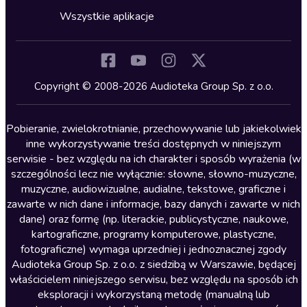
Horror
Wszystkie aplikacje
Inne języki
Komedia
Kryminały
Copyright © 2008-2026 Audioteka Group Sp. z o.o.
Lektury szkolne
Literatura anglojęzyczna
Pobieranie, zwielokrotnianie, przechowywanie lub jakiekolwiek
inne wykorzystywanie treści dostępnych w niniejszym
Literatura faktu
serwisie - bez względu na ich charakter i sposób wyrażenia (w
szczególności lecz nie wyłącznie: słowne, słowno-muzyczne,
Literatura obyczajowa
muzyczne, audiowizualne, audialne, tekstowe, graficzne i
Literatura piękna obca
zawarte w nich dane i informacje, bazy danych i zawarte w nich
dane) oraz formę (np. literackie, publicystyczne, naukowe,
Literatura piękna polska
kartograficzne, programy komputerowe, plastyczne,
Nagrania relaksacyjne
fotograficzne) wymaga uprzedniej i jednoznacznej zgody
Audioteka Group Sp. z o.o. z siedzibą w Warszawie, będącej
Nauka języków
właścicielem niniejszego serwisu, bez względu na sposób ich
Nauki humanistyczne
eksploracji i wykorzystaną metodę (manualną lub