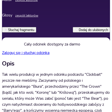
zespół autorów
Głosy
zespół lektorów
Słuchaj fragmentu
Dodaj do ulubionych
Cały odcinek dostępny za darmo
Zaloguj się i słuchaj odcinka
Opis
Tak wielu produkcji w jednym odcinku podcastu "Clickbait"
jeszcze nie mieliśmy. Zaczynamy od polskiego i
amerykańskiego "Biura", przechodzimy przez "The Crown"
(bądź, jak kto woli, "Koronę" lub "Królową"), przeskakujemy do
serialu, który może Was zabić (ponoć taki jest "The Bear"), po
czym natychmiast docieramy do hollywoodzkiego zabójcy z
"Barry'ego", a kończymy wojenną niemiecką epopeją, czyli