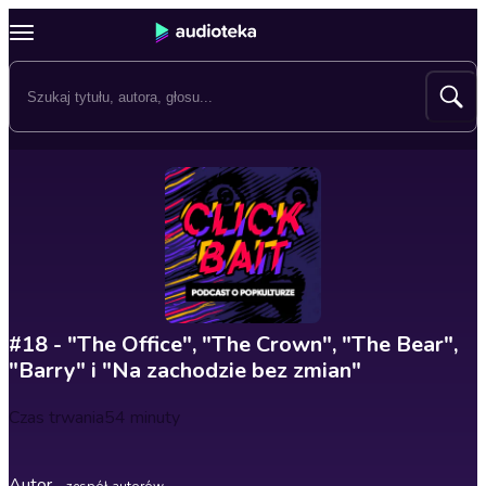
#18 - "The Office", "The Crown", "The Bear",
"Barry" i "Na zachodzie bez zmian"
Czas trwania
54 minuty
Autor