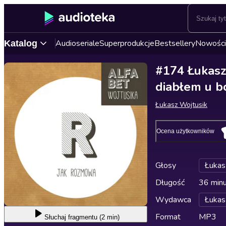
Audioseriale
Superprodukcje
Bestsellery
Nowości
Katalog
#174 Łukasz 
diabłem u b
Łukasz Wojtusik
Ocena użytkowników
Głosy
Łukas
Długość
36 min
Wydawca
Łukas
Format
MP3
Słuchaj
fragmentu (2 min)