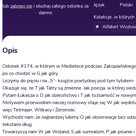
Język
Polski
lub
zaloguj się
i słuchaj całego odcinka za
darmo
Kolekcje, w których 
Alfabet Wojtus
Opis
Odcinek #174, w którym w Mediatece podczas Zakopiańskiego
po co chodzić w G jak góry.
Liczymy do pięciu i na „5”- książce poetyckiej pod tym tytułem
Okazuje się, że T jak Tatry są zmienne. Jak poezja, w której siedz
Pytam Łukasza o D jak dzieciństwo i T jak tożsamość w nowym
Motywem przewodnim naszej rozmowy staje się W jak wędrówka. 
więc Tetmajer, Witkacy i Żeromski.
Wychodzi nam, że najbardziej lubimy O jak obserwacje bez udziału
tekstami dług.
Towarzyszą nam W jak Woland, S jak surrealizm, P jak pisanie i