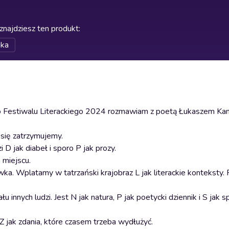
znajdziesz ten produkt
:
ika
 Festiwalu Literackiego 2024 rozmawiam z poetą Łukaszem Kam
- się zatrzymujemy.
i D jak diabeł i sporo P jak prozy.
 miejscu.
Wplatamy w tatrzański krajobraz L jak literackie konteksty. P
 innych ludzi. Jest N jak natura, P jak poetycki dziennik i S jak 
 Z jak zdania, które czasem trzeba wydłużyć.