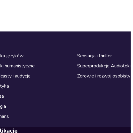
ka języków
Sensacja i thriller
ki humanistyczne
Superprodukcje Audioteki
casty i audycje
Zdrowie i rozwój osobisty
ityka
sa
gia
mans
likacje