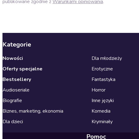
publikowane zgodnie z
Warunkami opiniowania
.
Kategorie
Nowości
Dla młodzieży
Oferty specjalne
Erotyczne
Bestsellery
Fantastyka
Audioseriale
Horror
Biografie
Inne języki
Biznes, marketing, ekonomia
Komedia
Dla dzieci
Kryminały
Pomoc