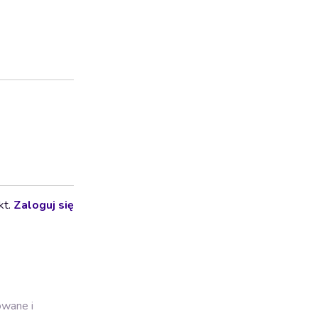
kt.
Zaloguj się
owane i