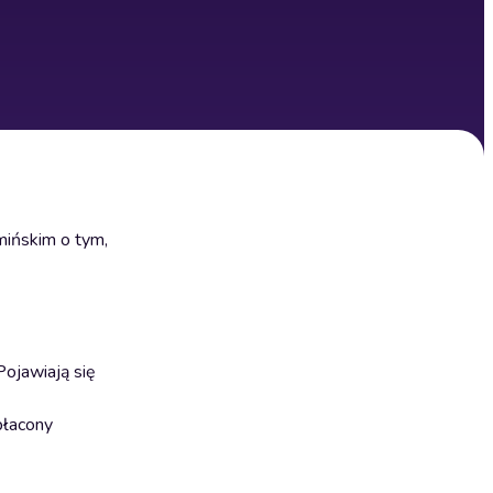
ińskim o tym,
ojawiają się
spłacony