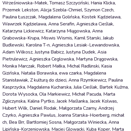
Wrześniowska-Małek, Tomasz Szczyciński, Hania Klicka,
Przemek Lekston, Alicja Szebla-Chmiel, Szymon Czech,
Paulina Łuszczak, Magdalena Golińska, Kostek Kądzielawa,
Wawrzek Kądzielawa, Anna Serafin, Agnieszka Cieślak,
Katarzyna Lickiewicz, Katarzyna Miągowska, Anna
Grabowska-Krupa, Miswis Wismis, Kamil Starski, Jakub
Budlewski, Karolina T-n, Agnieszka Lesiak-Lewandowska,
Adam Wilkosz, Justyna Babicz, Justyna Dudek, Asia
Pietrulewicz, Agnieszka Ceglowska, Martyna Drągowska,
Monika Marczak, Robert Małka, Michal Radlinski, Kasia
Gizińska, Natalia Borawska, ewa czarka, Magdalena
Stanisławiak, Z kulturą do dzieci, Anna Rzymkiewicz, Paulina
Kasprzycka, Magdalena Kucharska, Julia Cieślak, Bartek Kuźma,
Dorota Wysocka, Ola Markiewicz, Michał Pacuda, Marta
Zgliczynska, Kalina Pyrtko, Jacek Maślanka, Jacek Kolwas,
Hubert Wilk, Daniel Rodak, Małgorzata Czarny, Andrzej
Czyrko, Agnieszka Pawlus, Joanna Starska-Hoerberg, michał
ch, Bea Brr, Bartłomiej Sosna, Małgorzata Winiecka, Anna
Lipińska-Korzeniowska, Maciej Glowacki, Kuba Koper, Marta