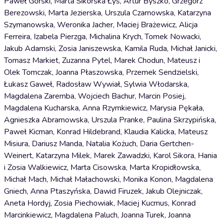
Paweł Górski, Marta Sikorska Łyś, Artur Byszko, Grzegorz
Berezowski, Marta Jezierska, Urszula Czarnowska, Katarzyna
Szymanowska, Weronika Jacher, Maciej Brażewicz, Alicja
Ferreira, Izabela Pierzga, Michalina Krych, Tomek Nowacki,
Jakub Adamski, Zosia Janiszewska, Kamila Ruda, Michał Janicki,
Tomasz Markiet, Zuzanna Pytel, Marek Chodun, Mateusz i
Olek Tomczak, Joanna Płaszowska, Przemek Sendzielski,
Łukasz Gaweł, Radosław Wywiał, Sylwia Włodarska,
Magdalena Zaremba, Wojciech Bachur, Marcin Posiej,
Magdalena Kucharska, Anna Rzymkiewicz, Marysia Pękała,
Agnieszka Abramowska, Urszula Pranke, Paulina Skrzypińska,
Paweł Kicman, Konrad Hildebrand, Klaudia Kalicka, Mateusz
Misiura, Dariusz Manda, Natalia Kożuch, Daria Gertchen-
Weinert, Katarzyna Milek, Marek Zawadzki, Karol Sikora, Hania
i Zosia Walkiewicz, Marta Cisowska, Marta Kropidłowska,
Michał Mach, Michał Małachowski, Monika Konon, Magdalena
Gniech, Anna Ptaszyńska, Dawid Firuzek, Jakub Olejniczak,
Aneta Hordyj, Zosia Piechowiak, Maciej Kucmus, Konrad
Marcinkiewicz, Magdalena Paluch, Joanna Turek, Joanna