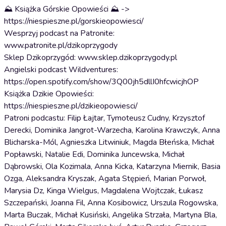
⛰️ Książka Górskie Opowieści ⛰️ ->
https://niespieszne.pl/gorskieopowiesci/
Wesprzyj podcast na Patronite:
www.patronite.pl/dzikoprzygody
Sklep Dzikoprzygód: www.sklep.dzikoprzygody.pl
Angielski podcast Wildventures:
https://open.spotify.com/show/3Q00jh5dllI0hfcwicjhOP
Książka Dzikie Opowieści:
https://niespieszne.pl/dzikieopowiesci/
Patroni podcastu: Filip Łajtar, Tymoteusz Cudny, Krzysztof
Derecki, Dominika Jangrot-Warzecha, Karolina Krawczyk, Anna
Blicharska-Mól, Agnieszka Litwiniuk, Magda Błeńska, Michał
Popławski, Natalie Edi, Dominika Juncewska, Michał
Dąbrowski, Ola Kozimala, Anna Kicka, Katarzyna Miernik, Basia
Ozga, Aleksandra Kryszak, Agata Stępień, Marian Porwoł,
Marysia Dz, Kinga Wielgus, Magdalena Wojtczak, Łukasz
Szczepański, Joanna Fil, Anna Kosibowicz, Urszula Rogowska,
Marta Buczak, Michał Kusiński, Angelika Strzała, Martyna Bla,