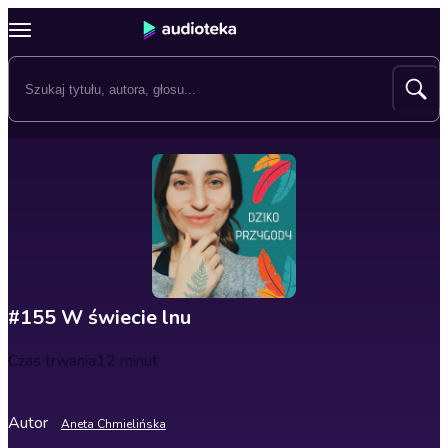
#155 W świecie lnu
Czas trwania
12 minut
Autor
Aneta Chmielińska