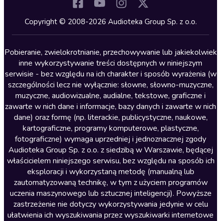
Komedia
Kryminały
Copyright © 2008-2026 Audioteka Group Sp. z o.o.
Lektury szkolne
Literatura anglojęzyczna
Pobieranie, zwielokrotnianie, przechowywanie lub jakiekolwiek
inne wykorzystywanie treści dostępnych w niniejszym
Literatura faktu
serwisie - bez względu na ich charakter i sposób wyrażenia (w
szczególności lecz nie wyłącznie: słowne, słowno-muzyczne,
Literatura obyczajowa
muzyczne, audiowizualne, audialne, tekstowe, graficzne i
Literatura piękna obca
zawarte w nich dane i informacje, bazy danych i zawarte w nich
dane) oraz formę (np. literackie, publicystyczne, naukowe,
Literatura piękna polska
kartograficzne, programy komputerowe, plastyczne,
Nagrania relaksacyjne
fotograficzne) wymaga uprzedniej i jednoznacznej zgody
Audioteka Group Sp. z o.o. z siedzibą w Warszawie, będącej
Nauka języków
właścicielem niniejszego serwisu, bez względu na sposób ich
Nauki humanistyczne
eksploracji i wykorzystaną metodę (manualną lub
zautomatyzowaną technikę, w tym z użyciem programów
Podcasty i audycje
uczenia maszynowego lub sztucznej inteligencji). Powyższe
Polityka
zastrzeżenie nie dotyczy wykorzystywania jedynie w celu
ułatwienia ich wyszukiwania przez wyszukiwarki internetowe
Prasa