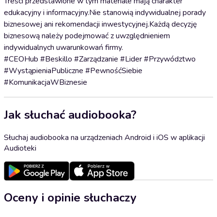
Treści przedstawione w tym materiale mają charakter
edukacyjny i informacyjny.Nie stanowią indywidualnej porady
biznesowej ani rekomendacji inwestycyjnej.Każdą decyzję
biznesową należy podejmować z uwzględnieniem
indywidualnych uwarunkowań firmy.
#CEOHub #Beskillo #Zarządzanie #Lider #Przywództwo
#WystąpieniaPubliczne #PewnośćSiebie
#KomunikacjaWBiznesie
Jak słuchać audiobooka?
Słuchaj audiobooka na urządzeniach Android i iOS w aplikacji
Audioteki
Oceny i opinie słuchaczy