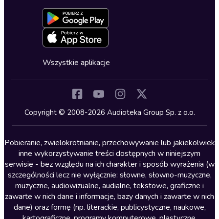
Dołącz do newslettera
Aktywuj kartę
Formularz zgłaszania nielegalnych treści
Dla młodzieży
Blog
Oferta dla firm i bibliotek
Deklaracja dostępności
Erotyczne
Zapowiedzi
Fantastyka
Cykle audiobooków
Horror
Wszystkie aplikacje
Inne języki
Komedia
Kryminały
Copyright © 2008-2026 Audioteka Group Sp. z o.o.
Lektury szkolne
Literatura anglojęzyczna
Pobieranie, zwielokrotnianie, przechowywanie lub jakiekolwiek
inne wykorzystywanie treści dostępnych w niniejszym
Literatura faktu
serwisie - bez względu na ich charakter i sposób wyrażenia (w
szczególności lecz nie wyłącznie: słowne, słowno-muzyczne,
Literatura obyczajowa
muzyczne, audiowizualne, audialne, tekstowe, graficzne i
Literatura piękna obca
zawarte w nich dane i informacje, bazy danych i zawarte w nich
dane) oraz formę (np. literackie, publicystyczne, naukowe,
Literatura piękna polska
kartograficzne, programy komputerowe, plastyczne,