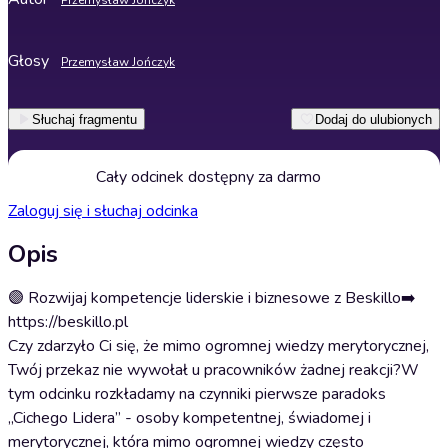
Przemysław Jończyk
Głosy
Przemysław Jończyk
Słuchaj fragmentu
Dodaj do ulubionych
Cały odcinek dostępny za darmo
Zaloguj się i słuchaj odcinka
Opis
🟣 Rozwijaj kompetencje liderskie i biznesowe z Beskillo➡️
https://beskillo.pl
Czy zdarzyło Ci się, że mimo ogromnej wiedzy merytorycznej,
Twój przekaz nie wywołał u pracowników żadnej reakcji?W
tym odcinku rozkładamy na czynniki pierwsze paradoks
„Cichego Lidera” - osoby kompetentnej, świadomej i
merytorycznej, która mimo ogromnej wiedzy często