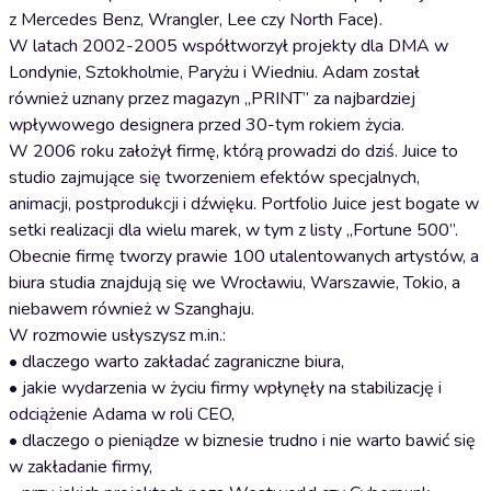
z Mercedes Benz, Wrangler, Lee czy North Face).
W latach 2002-2005 współtworzył projekty dla DMA w
Londynie, Sztokholmie, Paryżu i Wiedniu. Adam został
również uznany przez magazyn „PRINT” za najbardziej
wpływowego designera przed 30-tym rokiem życia.
W 2006 roku założył firmę, którą prowadzi do dziś. Juice to
studio zajmujące się tworzeniem efektów specjalnych,
animacji, postprodukcji i dźwięku. Portfolio Juice jest bogate w
setki realizacji dla wielu marek, w tym z listy „Fortune 500”.
Obecnie firmę tworzy prawie 100 utalentowanych artystów, a
biura studia znajdują się we Wrocławiu, Warszawie, Tokio, a
niebawem również w Szanghaju.
W rozmowie usłyszysz m.in.:
• dlaczego warto zakładać zagraniczne biura,
• jakie wydarzenia w życiu firmy wpłynęły na stabilizację i
odciążenie Adama w roli CEO,
• dlaczego o pieniądze w biznesie trudno i nie warto bawić się
w zakładanie firmy,