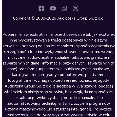
Komedia
Kryminały
Copyright © 2008-2026 Audioteka Group Sp. z o.o.
Lektury szkolne
Literatura anglojęzyczna
Pobieranie, zwielokrotnianie, przechowywanie lub jakiekolwiek
inne wykorzystywanie treści dostępnych w niniejszym
Literatura faktu
serwisie - bez względu na ich charakter i sposób wyrażenia (w
szczególności lecz nie wyłącznie: słowne, słowno-muzyczne,
Literatura obyczajowa
muzyczne, audiowizualne, audialne, tekstowe, graficzne i
Literatura piękna obca
zawarte w nich dane i informacje, bazy danych i zawarte w nich
dane) oraz formę (np. literackie, publicystyczne, naukowe,
Literatura piękna polska
kartograficzne, programy komputerowe, plastyczne,
Nagrania relaksacyjne
fotograficzne) wymaga uprzedniej i jednoznacznej zgody
Audioteka Group Sp. z o.o. z siedzibą w Warszawie, będącej
Nauka języków
właścicielem niniejszego serwisu, bez względu na sposób ich
Nauki humanistyczne
eksploracji i wykorzystaną metodę (manualną lub
zautomatyzowaną technikę, w tym z użyciem programów
Podcasty i audycje
uczenia maszynowego lub sztucznej inteligencji). Powyższe
Polityka
zastrzeżenie nie dotyczy wykorzystywania jedynie w celu