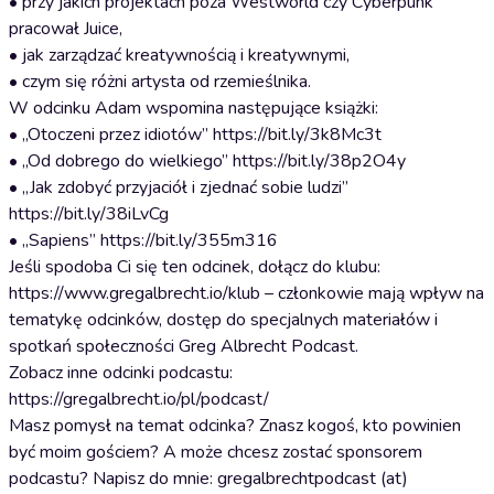
• przy jakich projektach poza Westworld czy Cyberpunk
pracował Juice,
• jak zarządzać kreatywnością i kreatywnymi,
• czym się różni artysta od rzemieślnika.
W odcinku Adam wspomina następujące książki:
• „Otoczeni przez idiotów” https://bit.ly/3k8Mc3t
• „Od dobrego do wielkiego” https://bit.ly/38p2O4y
• „Jak zdobyć przyjaciół i zjednać sobie ludzi”
https://bit.ly/38iLvCg
• „Sapiens” https://bit.ly/355m316
Jeśli spodoba Ci się ten odcinek, dołącz do klubu:
https://www.gregalbrecht.io/klub – członkowie mają wpływ na
tematykę odcinków, dostęp do specjalnych materiałów i
spotkań społeczności Greg Albrecht Podcast.
Zobacz inne odcinki podcastu:
https://gregalbrecht.io/pl/podcast/
Masz pomysł na temat odcinka? Znasz kogoś, kto powinien
być moim gościem? A może chcesz zostać sponsorem
podcastu? Napisz do mnie: gregalbrechtpodcast (at)