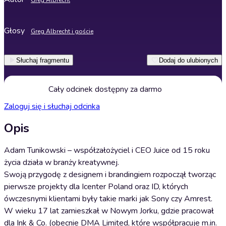
Greg Albrecht
Głosy
Greg Albrecht i goście
Słuchaj fragmentu
Dodaj do ulubionych
Cały odcinek dostępny za darmo
Zaloguj się i słuchaj odcinka
Opis
Adam Tunikowski – współzałożyciel i CEO Juice od 15 roku
życia działa w branży kreatywnej.
Swoją przygodę z designem i brandingiem rozpoczął tworząc
pierwsze projekty dla Icenter Poland oraz ID, których
ówczesnymi klientami były takie marki jak Sony czy Amrest.
W wieku 17 lat zamieszkał w Nowym Jorku, gdzie pracował
dla Ink & Co. (obecnie DMA Limited, które współpracuje m.in.