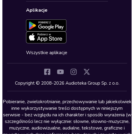
Biznes, marketing, ekonomia
Wybierz wersję językową
Karty upominkowe
Ustawienia prywatności
Dla dzieci
Aplikacje
Dołącz do newslettera
Aktywuj kartę
Formularz zgłaszania nielegalnych treści
Dla młodzieży
Blog
Oferta dla firm i bibliotek
Deklaracja dostępności
Erotyczne
Zapowiedzi
Fantastyka
Cykle audiobooków
Horror
Wszystkie aplikacje
Inne języki
Komedia
Kryminały
Copyright © 2008-2026 Audioteka Group Sp. z o.o.
Lektury szkolne
Literatura anglojęzyczna
Pobieranie, zwielokrotnianie, przechowywanie lub jakiekolwiek
inne wykorzystywanie treści dostępnych w niniejszym
Literatura faktu
serwisie - bez względu na ich charakter i sposób wyrażenia (w
szczególności lecz nie wyłącznie: słowne, słowno-muzyczne,
Literatura obyczajowa
muzyczne, audiowizualne, audialne, tekstowe, graficzne i
Literatura piękna obca