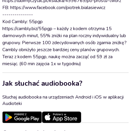
https://lubimyczytac.pl/ksiazka/4996769/po-prostu-tworz
FB: https://www.facebook.com/piotrek.bialasiewicz
---------------
Kod Cambly: 55pgp
https://cambly.biz/55pgp – każdy z kodem otrzyma 15
darmowych minut, 55% zniżki na plan roczny indywidualny lub
grupowy. Pierwsze 100 zdecydowanych osób zgarnia zniżkę?
Cambly obniżyło jeszcze bardziej ceny planów grupowych.
Teraz z kodem 55pgp, naukę można zacząć od 59 zł za
miesiąc. (60 min zajęcia 1x w tygodniu)
Jak słuchać audiobooka?
Słuchaj audiobooka na urządzeniach Android i iOS w aplikacji
Audioteki