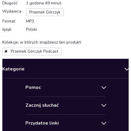
Długość
1 godzina 49 minut
Wydawca
Przemek Górczyk
Format
MP3
Język
Polski
Kolekcje, w których znajdziesz ten produkt
:
Przemek Górczyk Podcast
Kategorie
Nowości
Pomoc
Oferty specjalne
Kontakt
Bestsellery
Zacznij słuchać
Pomoc
Audioseriale
Audioteka Klub
Regulamin
Biografie
Przydatne linki
Karnety
Polityka prywatności