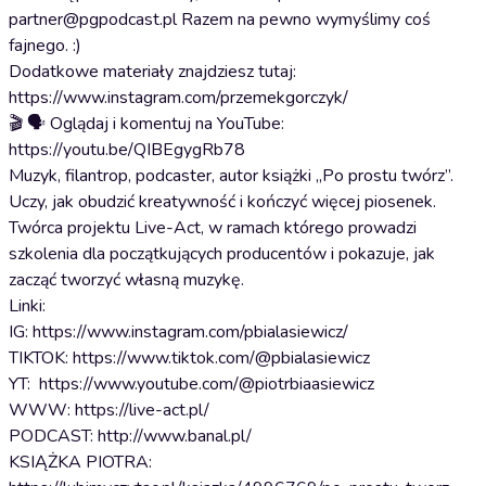
partner@pgpodcast.pl Razem na pewno wymyślimy coś
fajnego. :)
Dodatkowe materiały znajdziesz tutaj:
https://www.instagram.com/przemekgorczyk/
🎬 🗣️ Oglądaj i komentuj na YouTube:
https://youtu.be/QIBEgygRb78
Muzyk, filantrop, podcaster, autor książki „Po prostu twórz”.
Uczy, jak obudzić kreatywność i kończyć więcej piosenek.
Twórca projektu Live-Act, w ramach którego prowadzi
szkolenia dla początkujących producentów i pokazuje, jak
zacząć tworzyć własną muzykę.
Linki:
IG: https://www.instagram.com/pbialasiewicz/
TIKTOK: https://www.tiktok.com/@pbialasiewicz
YT: https://www.youtube.com/@piotrbiaasiewicz
WWW: https://live-act.pl/
PODCAST: http://www.banal.pl/
KSIĄŻKA PIOTRA: