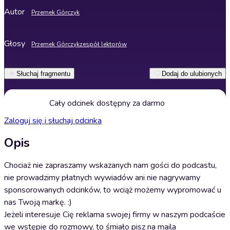
Autor
Przemek Górczyk
Głosy
Przemek Górczyk
zespół lektorów
Słuchaj fragmentu
Dodaj do ulubionych
Cały odcinek dostępny za darmo
Zaloguj się i słuchaj odcinka
Opis
Chociaż nie zapraszamy wskazanych nam gości do podcastu,
nie prowadzimy płatnych wywiadów ani nie nagrywamy
sponsorowanych odcinków, to wciąż możemy wypromować u
nas Twoją markę. :)
Jeżeli interesuje Cię reklama swojej firmy w naszym podcaście
we wstępie do rozmowy, to śmiało pisz na maila