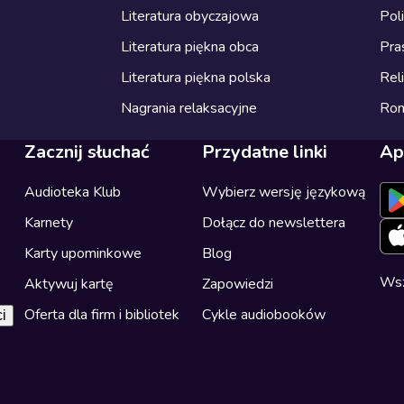
Literatura obyczajowa
Pol
Literatura piękna obca
Pra
Literatura piękna polska
Reli
Nagrania relaksacyjne
Ro
Zacznij słuchać
Przydatne linki
Ap
Audioteka Klub
Wybierz wersję językową
Karnety
Dołącz do newslettera
Karty upominkowe
Blog
Wsz
Aktywuj kartę
Zapowiedzi
Oferta dla firm i bibliotek
Cykle audiobooków
i