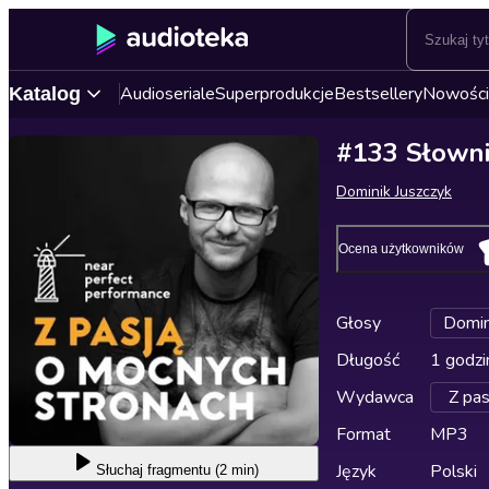
Audioseriale
Superprodukcje
Bestsellery
Nowości
Katalog
#133 Słownik
Dominik Juszczyk
Ocena użytkowników
Głosy
Domin
Długość
1 godzi
Wydawca
Z pas
Format
MP3
Język
Polski
Słuchaj
fragmentu (2 min)