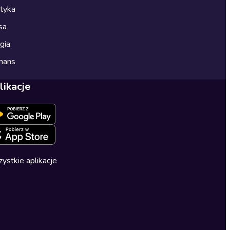
ityka
sa
gia
mans
likacje
ystkie aplikacje