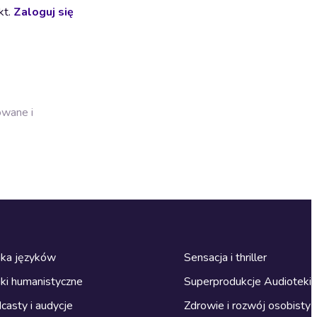
kt.
Zaloguj się
owane i
ka języków
Sensacja i thriller
ki humanistyczne
Superprodukcje Audioteki
casty i audycje
Zdrowie i rozwój osobisty