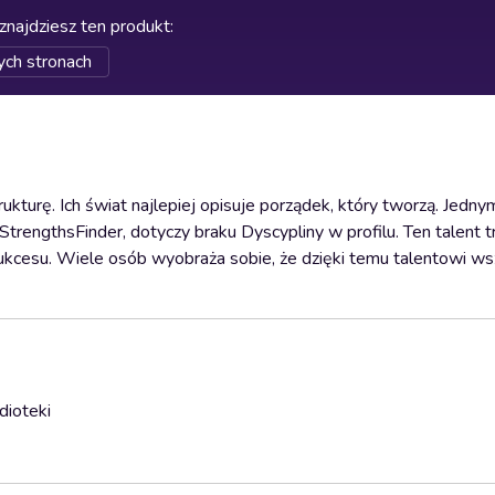
znajdziesz ten produkt
:
ych stronach
trukturę. Ich świat najlepiej opisuje porządek, który tworzą. Jedn
 StrengthsFinder, dotyczy braku Dyscypliny w profilu. Ten talent
sukcesu. Wiele osób wyobraża sobie, że dzięki temu talentowi ws
dioteki