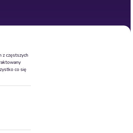
ym z częstszych
 traktowany
zystko co się