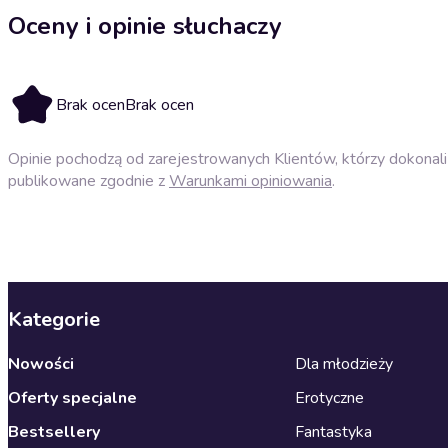
Oceny i opinie słuchaczy
Brak ocen
Brak ocen
Opinie pochodzą od zarejestrowanych Klientów, którzy dokonali 
publikowane zgodnie z
Warunkami opiniowania
.
Kategorie
Nowości
Dla młodzieży
Oferty specjalne
Erotyczne
Bestsellery
Fantastyka