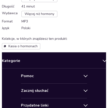
Długość
41 minut
Wydawca
Więcej niż hormony
Format
MP3
Język
Polski
Kolekcje, w których znajdziesz ten produkt
:
Kasia o hormonach
Kategorie
Nowości
Pomoc
Oferty specjalne
Kontakt
Bestsellery
Zacznij słuchać
Pomoc
Audioseriale
Audioteka Klub
Regulamin
Biografie
Przydatne linki