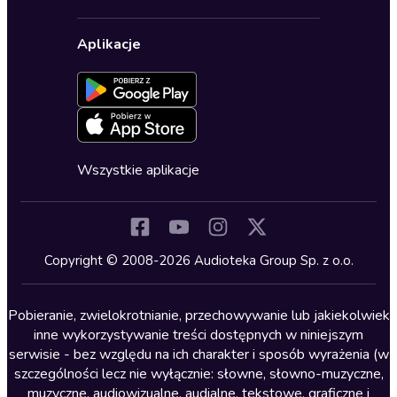
Karnety
Polityka prywatności
Biznes, marketing, ekonomia
Wybierz wersję językową
Karty upominkowe
Ustawienia prywatności
Dla dzieci
Aplikacje
Dołącz do newslettera
Aktywuj kartę
Formularz zgłaszania nielegalnych treści
Dla młodzieży
Blog
Oferta dla firm i bibliotek
Deklaracja dostępności
Erotyczne
Zapowiedzi
Fantastyka
Cykle audiobooków
Horror
Wszystkie aplikacje
Inne języki
Komedia
Kryminały
Copyright © 2008-2026 Audioteka Group Sp. z o.o.
Lektury szkolne
Literatura anglojęzyczna
Pobieranie, zwielokrotnianie, przechowywanie lub jakiekolwiek
inne wykorzystywanie treści dostępnych w niniejszym
Literatura faktu
serwisie - bez względu na ich charakter i sposób wyrażenia (w
szczególności lecz nie wyłącznie: słowne, słowno-muzyczne,
Literatura obyczajowa
muzyczne, audiowizualne, audialne, tekstowe, graficzne i