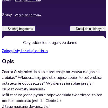
Więcej niż hormony
Głosy
Więcej niż hormony
Słuchaj fragmentu
Dodaj do ulubionych
Cały odcinek dostępny za darmo
Zaloguj się i słuchaj odcinka
Opis
Zdarza Ci się mieć do siebie pretensje bo znowu czegoś nie
zrobiłaś? Wkurzasz się, gdy obiecujesz sobie, że coś zrobisz i
ostatecznie odpuszczasz? Wywierasz na sobie presję i
czujesz wyrzuty sumienia?
Jeśli choć na jedno pytanie odpowiedziała twierdząco, to ten
odcinek podcastu jest dla Ciebie 🙂
Z tego nagrania dowiesz się: