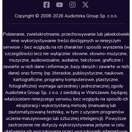
Komedia
Kryminały
Copyright © 2008-2026 Audioteka Group Sp. z o.o.
Lektury szkolne
Literatura anglojęzyczna
Pobieranie, zwielokrotnianie, przechowywanie lub jakiekolwiek
inne wykorzystywanie treści dostępnych w niniejszym
Literatura faktu
serwisie - bez względu na ich charakter i sposób wyrażenia (w
szczególności lecz nie wyłącznie: słowne, słowno-muzyczne,
Literatura obyczajowa
muzyczne, audiowizualne, audialne, tekstowe, graficzne i
Literatura piękna obca
zawarte w nich dane i informacje, bazy danych i zawarte w nich
dane) oraz formę (np. literackie, publicystyczne, naukowe,
Literatura piękna polska
kartograficzne, programy komputerowe, plastyczne,
Nagrania relaksacyjne
fotograficzne) wymaga uprzedniej i jednoznacznej zgody
Audioteka Group Sp. z o.o. z siedzibą w Warszawie, będącej
Nauka języków
właścicielem niniejszego serwisu, bez względu na sposób ich
Nauki humanistyczne
eksploracji i wykorzystaną metodę (manualną lub
zautomatyzowaną technikę, w tym z użyciem programów
Podcasty i audycje
uczenia maszynowego lub sztucznej inteligencji). Powyższe
Polityka
zastrzeżenie nie dotyczy wykorzystywania jedynie w celu
ułatwienia ich wyszukiwania przez wyszukiwarki internetowe