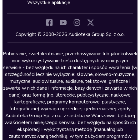
Horror
Wszystkie aplikacje
Inne języki
Komedia
Kryminały
Copyright © 2008-2026 Audioteka Group Sp. z o.o.
Lektury szkolne
Literatura anglojęzyczna
Pobieranie, zwielokrotnianie, przechowywanie lub jakiekolwiek
inne wykorzystywanie treści dostępnych w niniejszym
Literatura faktu
serwisie - bez względu na ich charakter i sposób wyrażenia (w
szczególności lecz nie wyłącznie: słowne, słowno-muzyczne,
Literatura obyczajowa
muzyczne, audiowizualne, audialne, tekstowe, graficzne i
Literatura piękna obca
zawarte w nich dane i informacje, bazy danych i zawarte w nich
dane) oraz formę (np. literackie, publicystyczne, naukowe,
Literatura piękna polska
kartograficzne, programy komputerowe, plastyczne,
Nagrania relaksacyjne
fotograficzne) wymaga uprzedniej i jednoznacznej zgody
Audioteka Group Sp. z o.o. z siedzibą w Warszawie, będącej
Nauka języków
właścicielem niniejszego serwisu, bez względu na sposób ich
Nauki humanistyczne
eksploracji i wykorzystaną metodę (manualną lub
zautomatyzowaną technikę, w tym z użyciem programów
Podcasty i audycje