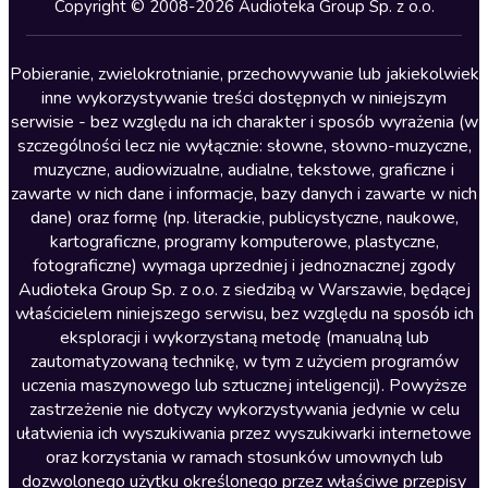
Kryminały
Copyright © 2008-2026 Audioteka Group Sp. z o.o.
Lektury szkolne
Literatura anglojęzyczna
Pobieranie, zwielokrotnianie, przechowywanie lub jakiekolwiek
inne wykorzystywanie treści dostępnych w niniejszym
Literatura faktu
serwisie - bez względu na ich charakter i sposób wyrażenia (w
szczególności lecz nie wyłącznie: słowne, słowno-muzyczne,
Literatura obyczajowa
muzyczne, audiowizualne, audialne, tekstowe, graficzne i
Literatura piękna obca
zawarte w nich dane i informacje, bazy danych i zawarte w nich
dane) oraz formę (np. literackie, publicystyczne, naukowe,
Literatura piękna polska
kartograficzne, programy komputerowe, plastyczne,
Nagrania relaksacyjne
fotograficzne) wymaga uprzedniej i jednoznacznej zgody
Audioteka Group Sp. z o.o. z siedzibą w Warszawie, będącej
Nauka języków
właścicielem niniejszego serwisu, bez względu na sposób ich
Nauki humanistyczne
eksploracji i wykorzystaną metodę (manualną lub
zautomatyzowaną technikę, w tym z użyciem programów
Podcasty i audycje
uczenia maszynowego lub sztucznej inteligencji). Powyższe
Polityka
zastrzeżenie nie dotyczy wykorzystywania jedynie w celu
ułatwienia ich wyszukiwania przez wyszukiwarki internetowe
Prasa
oraz korzystania w ramach stosunków umownych lub
Religia
dozwolonego użytku określonego przez właściwe przepisy