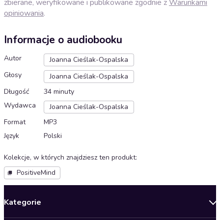
zbierane, weryfikowane i publikowane zgodnie z
Warunkami
opiniowania
.
Informacje o audiobooku
Autor
Joanna Cieślak-Ospalska
Głosy
Joanna Cieślak-Ospalska
Długość
34 minuty
Wydawca
Joanna Cieślak-Ospalska
Format
MP3
Język
Polski
Kolekcje, w których znajdziesz ten produkt
:
PositiveMind
Kategorie