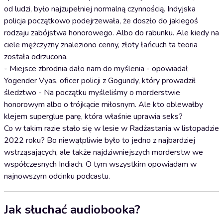
od ludzi, było najzupełniej normalną czynnością. Indyjska
policja początkowo podejrzewała, że doszło do jakiegoś
rodzaju zabójstwa honorowego. Albo do rabunku. Ale kiedy na
ciele mężczyzny znaleziono cenny, złoty łańcuch ta teoria
została odrzucona.
- Miejsce zbrodnia dało nam do myślenia - opowiadał
Yogender Vyas, oficer policji z Gogundy, który prowadził
śledztwo - Na początku myśleliśmy o morderstwie
honorowym albo o trójkącie miłosnym. Ale kto oblewałby
klejem superglue parę, która właśnie uprawia seks?
Co w takim razie stało się w lesie w Radżastania w listopadzie
2022 roku? Bo niewątpliwie było to jedno z najbardziej
wstrząsających, ale także najdziwniejszych morderstw we
współczesnych Indiach. O tym wszystkim opowiadam w
najnowszym odcinku podcastu.
Jak słuchać audiobooka?