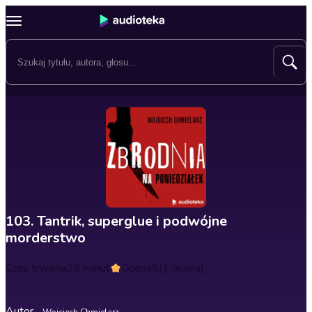
103. Tantrik, superglue i podwójne
morderstwo
Czas trwania
28 minut
Ocena
5
(1 ocena)
Autor