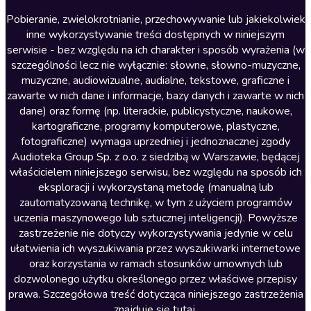
Literatura anglojęzyczna
Pobieranie, zwielokrotnianie, przechowywanie lub jakiekolwiek
inne wykorzystywanie treści dostępnych w niniejszym
Literatura faktu
serwisie - bez względu na ich charakter i sposób wyrażenia (w
szczególności lecz nie wyłącznie: słowne, słowno-muzyczne,
Literatura obyczajowa
muzyczne, audiowizualne, audialne, tekstowe, graficzne i
Literatura piękna obca
zawarte w nich dane i informacje, bazy danych i zawarte w nich
dane) oraz formę (np. literackie, publicystyczne, naukowe,
Literatura piękna polska
kartograficzne, programy komputerowe, plastyczne,
Nagrania relaksacyjne
fotograficzne) wymaga uprzedniej i jednoznacznej zgody
Audioteka Group Sp. z o.o. z siedzibą w Warszawie, będącej
Nauka języków
właścicielem niniejszego serwisu, bez względu na sposób ich
Nauki humanistyczne
eksploracji i wykorzystaną metodę (manualną lub
zautomatyzowaną technikę, w tym z użyciem programów
Podcasty i audycje
uczenia maszynowego lub sztucznej inteligencji). Powyższe
Polityka
zastrzeżenie nie dotyczy wykorzystywania jedynie w celu
ułatwienia ich wyszukiwania przez wyszukiwarki internetowe
Prasa
oraz korzystania w ramach stosunków umownych lub
Religia
dozwolonego użytku określonego przez właściwe przepisy
prawa. Szczegółowa treść dotycząca niniejszego zastrzeżenia
Romans
znajduje się
tutaj
.