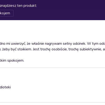
znajdziesz ten produkt
:
okojem
trudno mi uwierzyć, że właśnie nagrywam setny odcinek. W tym od
by być stoikiem. Jest trochę osobiście, trochę subiektywnie, a
ickim spokojem.
dioteki