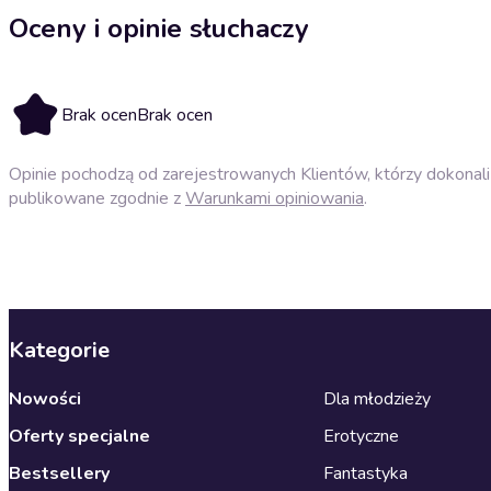
Oceny i opinie słuchaczy
Brak ocen
Brak ocen
Opinie pochodzą od zarejestrowanych Klientów, którzy dokonali 
publikowane zgodnie z
Warunkami opiniowania
.
Kategorie
Nowości
Dla młodzieży
Oferty specjalne
Erotyczne
Bestsellery
Fantastyka