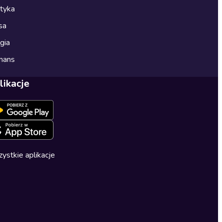
ityka
sa
gia
mans
likacje
ystkie aplikacje