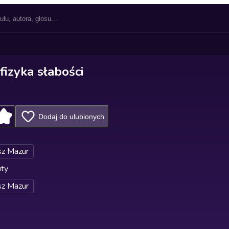
izyka słabości
Dodaj do ulubionych
z Mazur
uty
z Mazur