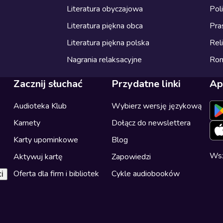
Literatura obyczajowa
Pol
Literatura piękna obca
Pra
Literatura piękna polska
Reli
Nagrania relaksacyjne
Ro
Zacznij słuchać
Przydatne linki
Ap
Audioteka Klub
Wybierz wersję językową
Karnety
Dołącz do newslettera
Karty upominkowe
Blog
Wsz
Aktywuj kartę
Zapowiedzi
Oferta dla firm i bibliotek
Cykle audiobooków
i