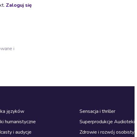
kt.
Zaloguj się
owane i
ka języków
Sensacja i thriller
ki humanistyczne
Superprodukcje Audioteki
casty i audycje
Zdrowie i rozwój osobisty