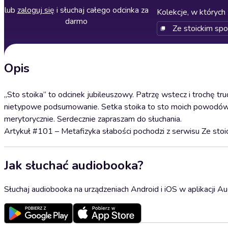
lub
zaloguj się
i słuchaj całego odcinka za
Kolekcje, w których 
darmo
Ze stoickim sp
Opis
„Sto stoika” to odcinek jubileuszowy. Patrzę wstecz i trochę 
nietypowe podsumowanie. Setka stoika to sto moich powodów, że
merytorycznie. Serdecznie zapraszam do słuchania.
Artykuł #101 – Metafizyka słabości pochodzi z serwisu Ze sto
Jak słuchać audiobooka?
Słuchaj audiobooka na urządzeniach Android i iOS w aplikacji Au