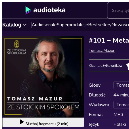
Audioseriale
Superprodukcje
Bestsellery
Nowości
Katalog
#101 – Metaf
Tomasz Mazur
Ocena użytkowników
Głosy
Tomas
Długość
44 min
Wydawca
Tomas
Format
MP3
Język
Polski
Słuchaj
fragmentu (2 min)