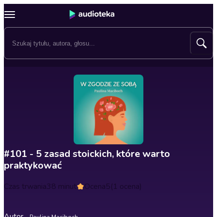
#101 - 5 zasad stoickich, które warto
praktykować
Czas trwania
38 minut
Ocena
5
(1 ocena)
Autor