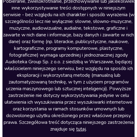
Literatura anglojęzyczna
Pobieranie, zwielokrotnianie, przechowywanie lub jakiekolwiek
inne wykorzystywanie treści dostępnych w niniejszym
Literatura faktu
serwisie - bez względu na ich charakter i sposób wyrażenia (w
szczególności lecz nie wyłącznie: słowne, słowno-muzyczne,
Literatura obyczajowa
muzyczne, audiowizualne, audialne, tekstowe, graficzne i
Literatura piękna obca
zawarte w nich dane i informacje, bazy danych i zawarte w nich
dane) oraz formę (np. literackie, publicystyczne, naukowe,
Literatura piękna polska
kartograficzne, programy komputerowe, plastyczne,
Nagrania relaksacyjne
fotograficzne) wymaga uprzedniej i jednoznacznej zgody
Audioteka Group Sp. z o.o. z siedzibą w Warszawie, będącej
Nauka języków
właścicielem niniejszego serwisu, bez względu na sposób ich
Nauki humanistyczne
eksploracji i wykorzystaną metodę (manualną lub
zautomatyzowaną technikę, w tym z użyciem programów
Podcasty i audycje
uczenia maszynowego lub sztucznej inteligencji). Powyższe
Polityka
zastrzeżenie nie dotyczy wykorzystywania jedynie w celu
ułatwienia ich wyszukiwania przez wyszukiwarki internetowe
Prasa
oraz korzystania w ramach stosunków umownych lub
Religia
dozwolonego użytku określonego przez właściwe przepisy
prawa. Szczegółowa treść dotycząca niniejszego zastrzeżenia
Romans
znajduje się
tutaj
.
Sensacja i thriller