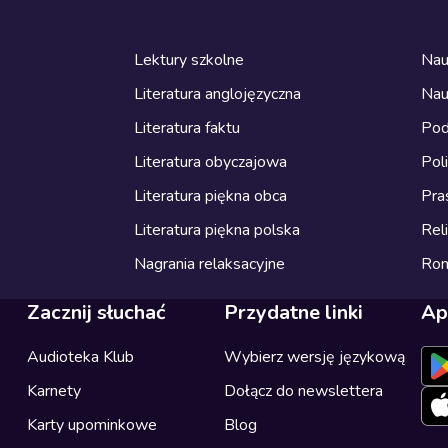
Lektury szkolne
Nau
Literatura anglojęzyczna
Nau
Literatura faktu
Pod
Literatura obyczajowa
Pol
Literatura piękna obca
Pra
Literatura piękna polska
Reli
Nagrania relaksacyjne
Ro
Zacznij słuchać
Przydatne linki
Ap
Audioteka Klub
Wybierz wersję językową
Karnety
Dołącz do newslettera
Karty upominkowe
Blog