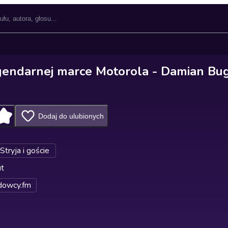
gendarnej marce Motorola - Damian Bug
Dodaj do ulubionych
Stryja i goście
ut
dowcy.fm