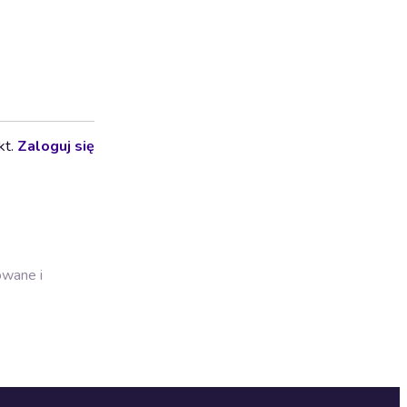
kt.
Zaloguj się
owane i