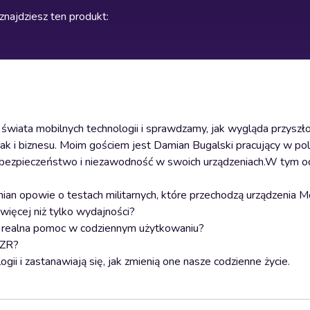
znajdziesz ten produkt
:
wiata mobilnych technologii i sprawdzamy, jak wygląda przyszł
ak i biznesu. Moim gościem jest Damian Bugalski pracujący w po
e, bezpieczeństwo i niezawodność w swoich urządzeniach.W tym o
n opowie o testach militarnych, które przechodzą urządzenia Mo
więcej niż tylko wydajności?
już realna pomoc w codziennym użytkowaniu?
AZR?
ii i zastanawiają się, jak zmienią one nasze codzienne życie.