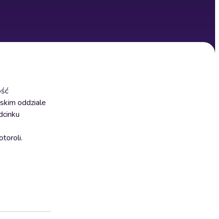
ość
lskim oddziale
dcinku
toroli.