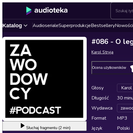
Audioseriale
Superprodukcje
Bestsellery
Nowości
Katalog
#086 - O le
Karol Stryja
Ocena użytkowników
Głosy
Karol 
Długość
30 min
Wydawca
zawo
Format
MP3
Język
Polski
Słuchaj
fragmentu (2 min)