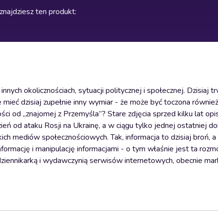
znajdziesz ten produkt
:
ych okolicznościach, sytuacji politycznej i społecznej. Dzisiaj t
 mieć dzisiaj zupełnie inny wymiar - że może być toczona również
ci od „znajomej z Przemyśla”? Stare zdjęcia sprzed kilku lat op
ień od ataku Rosji na Ukrainę, a w ciągu tylko jednej ostatniej d
ch mediów społecznościowych. Tak, informacja to dzisiaj broń, a
informację i manipulację informacjami - o tym właśnie jest ta roz
dziennikarką i wydawczynią serwisów internetowych, obecnie mar