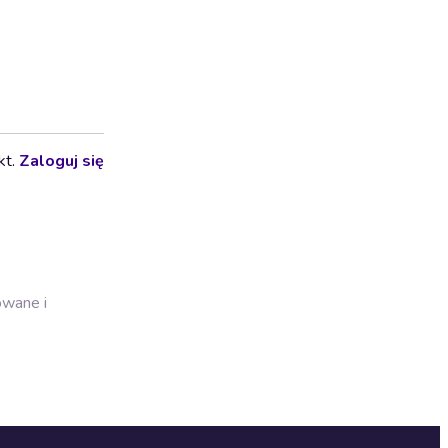
kt.
Zaloguj się
owane i