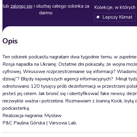
lub
zaloguj się
i słuchaj całego odcinka za
Kolekcje, w których 
darmo
Lepszy Klimat
Opis
Ten odcinek podcastu nagrałam dwa tygodnie temu, w zupełnie inn
Rosja napadła na Ukrainę. Ostatnie dni pokazały, że wojna może
cyfrowej. Wirusowe rozprzestrzenianie się informacji? Wiadomoś
dzisiaj”? Błędy największych agencji informacyjnych? Minął tydz
odnotowano 120 tysięcy prób dezinformacji w przestrzeni polski
jesteś jej celem. Jak bronić się i identyfikować fake newsy, dez
niezwykle ważna i potrzebna. Rozmawiam z Joanną Kocik, byłą 
podcasterką.
Realizacja nagrania: Mysław
P&C Paulina Górska | Varsovia Lab.