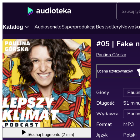
Audioseriale
Superprodukcje
Bestsellery
Nowości
Katalog
#05 | Fake n
Paulina Górska
Ocena użytkowników
Głosy
Pauli
Długość
51 min
Wydawca
Pauli
Format
MP3
Język
Polski
Słuchaj
fragmentu (2 min)