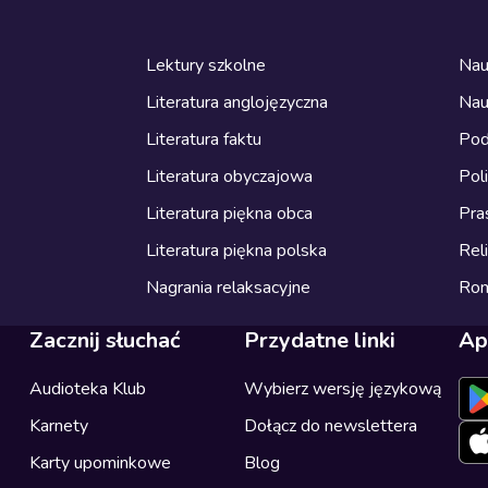
Lektury szkolne
Nau
Literatura anglojęzyczna
Nau
Literatura faktu
Pod
Literatura obyczajowa
Pol
Literatura piękna obca
Pra
Literatura piękna polska
Reli
Nagrania relaksacyjne
Ro
Zacznij słuchać
Przydatne linki
Ap
Audioteka Klub
Wybierz wersję językową
Karnety
Dołącz do newslettera
Karty upominkowe
Blog