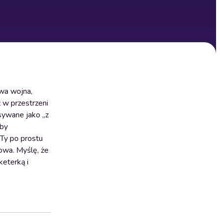
rwa wojna,
 w przestrzeni
isywane jako „z
oby
 Ty po prostu
mowa. Myślę, że
keterką i