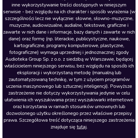
inne wykorzystywanie treści dostępnych w niniejszym
Literatura faktu
serwisie - bez względu na ich charakter i sposób wyrażenia (w
szczególności lecz nie wyłącznie: słowne, słowno-muzyczne,
Literatura obyczajowa
muzyczne, audiowizualne, audialne, tekstowe, graficzne i
Literatura piękna obca
zawarte w nich dane i informacje, bazy danych i zawarte w nich
dane) oraz formę (np. literackie, publicystyczne, naukowe,
Literatura piękna polska
kartograficzne, programy komputerowe, plastyczne,
Nagrania relaksacyjne
fotograficzne) wymaga uprzedniej i jednoznacznej zgody
Audioteka Group Sp. z o.o. z siedzibą w Warszawie, będącej
Nauka języków
właścicielem niniejszego serwisu, bez względu na sposób ich
Nauki humanistyczne
eksploracji i wykorzystaną metodę (manualną lub
zautomatyzowaną technikę, w tym z użyciem programów
Podcasty i audycje
uczenia maszynowego lub sztucznej inteligencji). Powyższe
Polityka
zastrzeżenie nie dotyczy wykorzystywania jedynie w celu
ułatwienia ich wyszukiwania przez wyszukiwarki internetowe
Prasa
oraz korzystania w ramach stosunków umownych lub
Religia
dozwolonego użytku określonego przez właściwe przepisy
prawa. Szczegółowa treść dotycząca niniejszego zastrzeżenia
Romans
znajduje się
tutaj
.
Sensacja i thriller