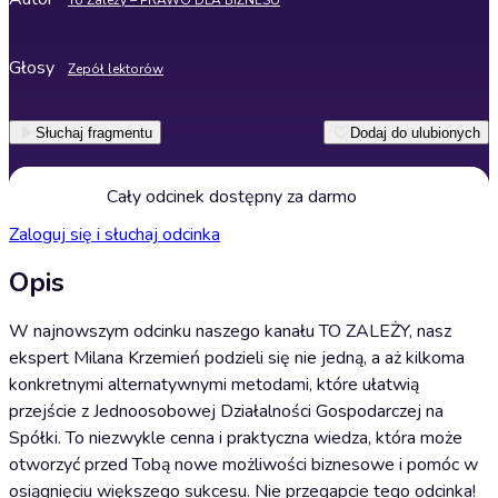
To Zależy – PRAWO DLA BIZNESU
Głosy
Zepół lektorów
Słuchaj fragmentu
Dodaj do ulubionych
Cały odcinek dostępny za darmo
Zaloguj się i słuchaj odcinka
Opis
W najnowszym odcinku naszego kanału TO ZALEŻY, nasz
ekspert Milana Krzemień podzieli się nie jedną, a aż kilkoma
konkretnymi alternatywnymi metodami, które ułatwią
przejście z Jednoosobowej Działalności Gospodarczej na
Spółki. To niezwykle cenna i praktyczna wiedza, która może
otworzyć przed Tobą nowe możliwości biznesowe i pomóc w
osiągnięciu większego sukcesu. Nie przegapcie tego odcinka!