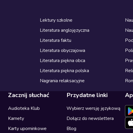
Lektury szkolne
Nau
Literatura anglojęzyczna
Nau
Literatura faktu
Pod
Literatura obyczajowa
Pol
Literatura piękna obca
Pra
Literatura piękna polska
Reli
Nagrania relaksacyjne
Ro
Zacznij słuchać
Przydatne linki
Ap
Audioteka Klub
Wybierz wersję językową
Karnety
Dołącz do newslettera
Karty upominkowe
Blog