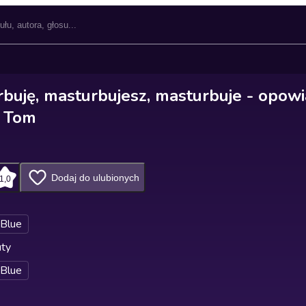
rbuję, masturbujesz, masturbuje - opow
- Tom
Dodaj do ulubionych
1,0
 Blue
uty
 Blue