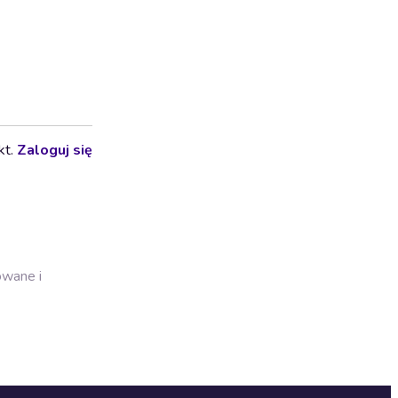
kt.
Zaloguj się
owane i