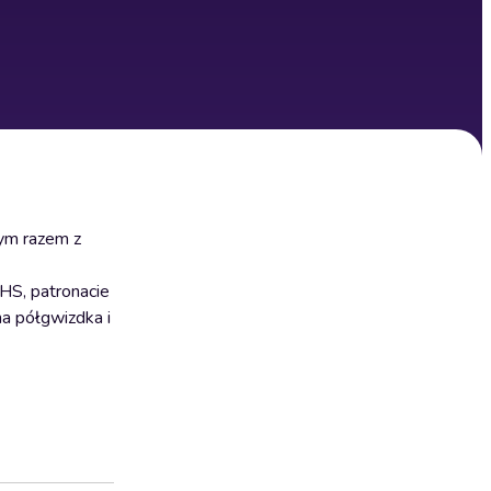
ym razem z
HS, patronacie
na półgwizdka i