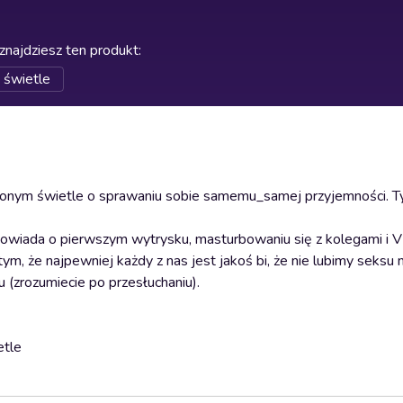
znajdziesz ten produkt
:
 świetle
alonym świetle o sprawaniu sobie samemu_samej przyjemności. T
powiada o pierwszym wytrysku, masturbowaniu się z kolegami i V
ym, że najpewniej każdy z nas jest jakoś bi, że nie lubimy seksu 
(zrozumiecie po przesłuchaniu).
etle