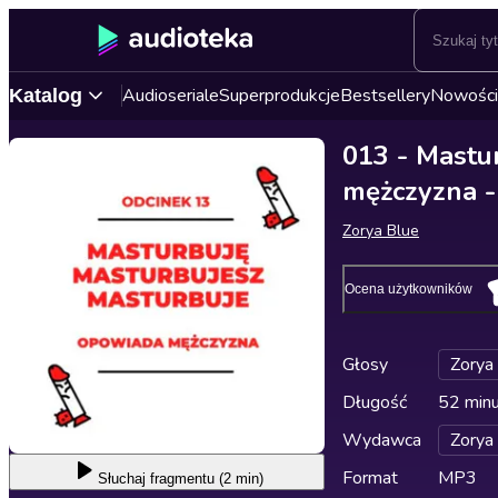
Audioseriale
Superprodukcje
Bestsellery
Nowości
Katalog
013 - Mastu
mężczyzna 
Zorya Blue
Ocena użytkowników
Głosy
Zorya
Długość
52 min
Wydawca
Zorya
Format
MP3
Słuchaj
fragmentu (2 min)