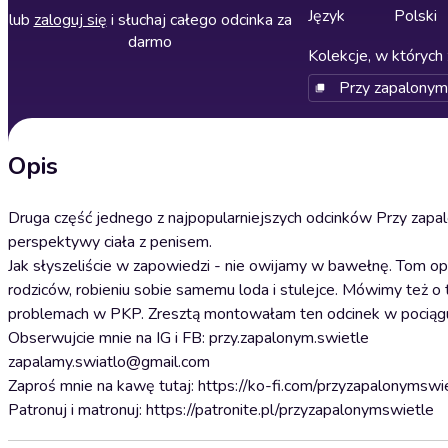
Język
Polski
lub
zaloguj się
i słuchaj całego odcinka za
darmo
Kolekcje, w których 
Przy zapalonym
Opis
Druga część jednego z najpopularniejszych odcinków Przy zap
perspektywy ciała z penisem.
Jak słyszeliście w zapowiedzi - nie owijamy w bawełnę. Tom o
rodziców, robieniu sobie samemu loda i stulejce. Mówimy też o t
problemach w PKP. Zresztą montowałam ten odcinek w pociągu 
Obserwujcie mnie na IG i FB: przy.zapalonym.swietle
zapalamy.swiatlo@gmail.com
Zaproś mnie na kawę tutaj: https://ko-fi.com/przyzapalonymswi
Patronuj i matronuj: https://patronite.pl/przyzapalonymswietle