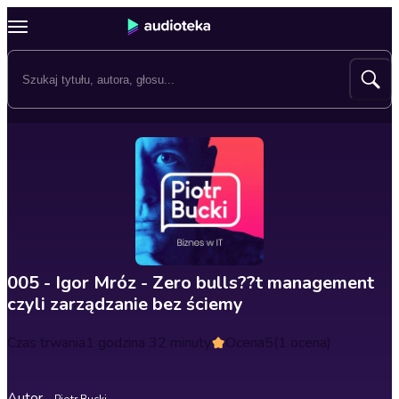
005 - Igor Mróz - Zero bulls??t management
czyli zarządzanie bez ściemy
Czas trwania
1 godzina 32 minuty
Ocena
5
(1 ocena)
Autor