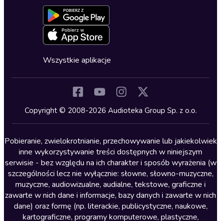
Aktywuj kartę
Formularz zgłaszania nielegalnych treści
Dla młodzieży
Blog
Oferta dla firm i bibliotek
Deklaracja dostępności
Erotyczne
Zapowiedzi
Fantastyka
Cykle audiobooków
Horror
Wszystkie aplikacje
Inne języki
Komedia
Kryminały
Copyright © 2008-2026 Audioteka Group Sp. z o.o.
Lektury szkolne
Literatura anglojęzyczna
Pobieranie, zwielokrotnianie, przechowywanie lub jakiekolwiek
inne wykorzystywanie treści dostępnych w niniejszym
Literatura faktu
serwisie - bez względu na ich charakter i sposób wyrażenia (w
szczególności lecz nie wyłącznie: słowne, słowno-muzyczne,
Literatura obyczajowa
muzyczne, audiowizualne, audialne, tekstowe, graficzne i
Literatura piękna obca
zawarte w nich dane i informacje, bazy danych i zawarte w nich
dane) oraz formę (np. literackie, publicystyczne, naukowe,
Literatura piękna polska
kartograficzne, programy komputerowe, plastyczne,