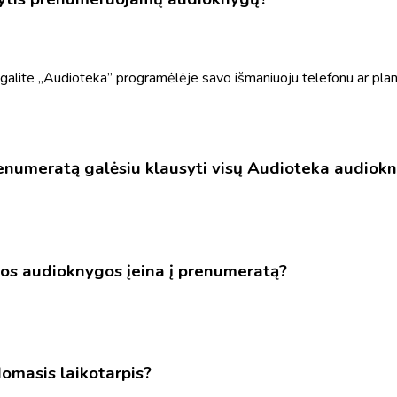
alite „Audioteka” programėlėje savo išmaniuoju telefonu ar planše
renumeratą galėsiu klausyti visų Audioteka audiok
ios audioknygos įeina į prenumeratą?
omasis laikotarpis?