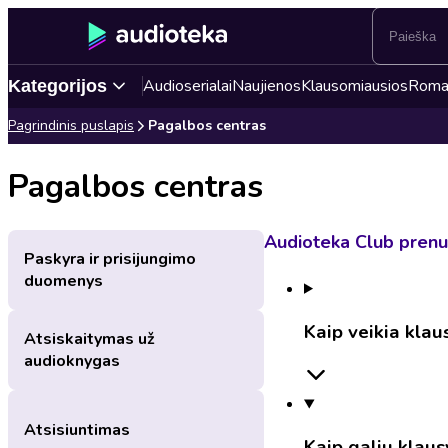
Audioserialai
Naujienos
Klausomiausios
Roma
Kategorijos
Pagrindinis puslapis
Pagalbos centras
Pagalbos centras
Audioteka Club pren
Paskyra ir prisijungimo
duomenys
Kaip veikia kla
Atsiskaitymas už
audioknygas
Atsisiuntimas
Kaip galiu klau