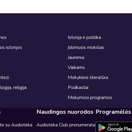
omos
Istorija ir politika
ros istorijos
Įdomusis mokslas
Jaunimui
Vaikams
ntezi
Mokyklinė literatūra
logija, religija
Podkastai
Mokymosi programos
a
Naudingos nuorodos
Programėlės
ite su Audioteka
Audioteka Club prenumerata