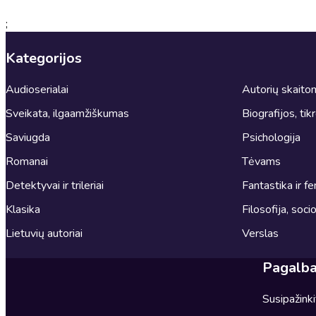
;
Kategorijos
Audioserialai
Autorių skait
Sveikata, ilgaamžiškumas
Biografijos, tik
Saviugda
Psichologija
Romanai
Tėvams
Detektyvai ir trileriai
Fantastika ir fe
Klasika
Filosofija, socio
Lietuvių autoriai
Verslas
Pagalb
Susipažink