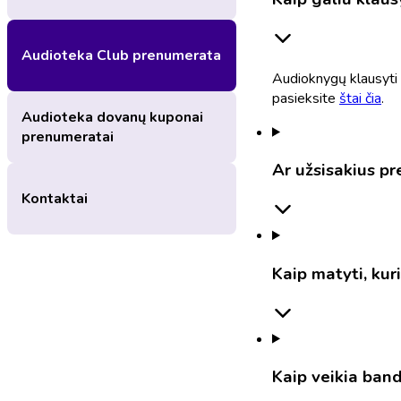
Audioteka Club prenumerata
Audioknygų klausyti g
pasieksite
štai čia
.
Audioteka dovanų kuponai
prenumeratai
Ar užsisakius p
Kontaktai
Kaip matyti, kur
Kaip veikia band