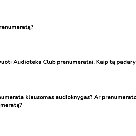
prenumeratą?
vuoti Audioteka Club prenumeratai. Kaip tą padary
enumerata klausomas audioknygas? Ar prenumeratos
umeratą?