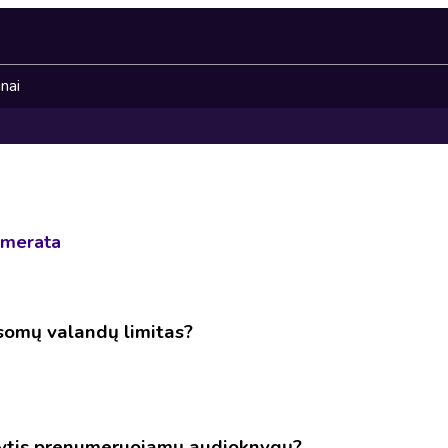
nai
umerata
usomų valandų limitas?
sytis prenumeruojamų audioknygų?