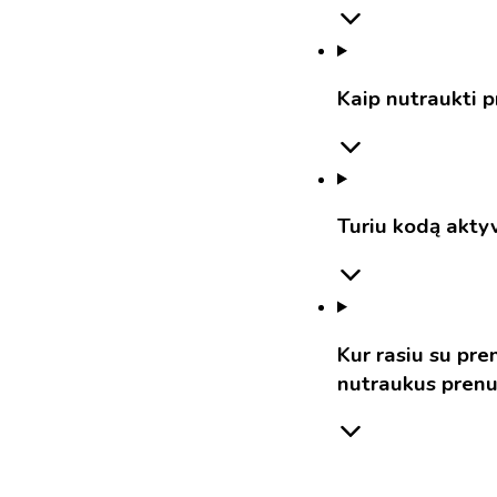
Kaip nutraukti 
Turiu kodą akty
Kur rasiu su pr
nutraukus pren