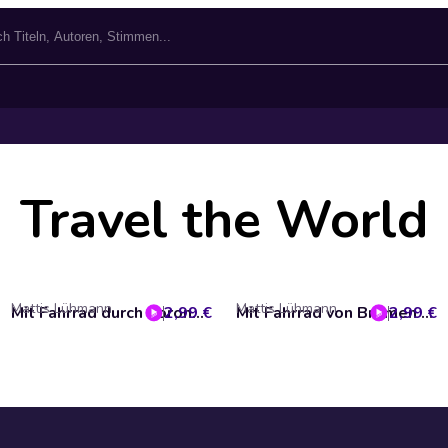
Travel the World
Mattis Lühmann
Mattis Lühmann
2,99 €
Mit Fahrrad durch Corona-Europa
2,99 €
Mit Fahrrad von Bremen ans Nordkapp