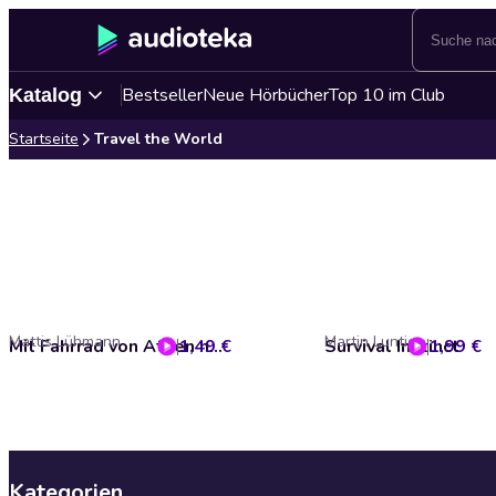
Bestseller
Neue Hörbücher
Top 10 im Club
Katalog
Startseite
Travel the World
Mattis Lühmann
Martin Luntig
1,49 €
Mit Fahrrad von Athen nach Budva
Survival Instinct
1,99 €
Kategorien