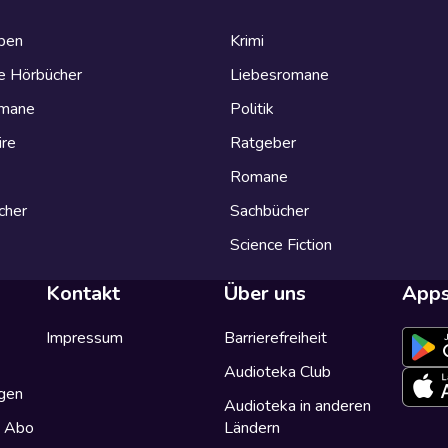
eben
Krimi
e Hörbücher
Liebesromane
omane
Politik
ire
Ratgeber
Romane
cher
Sachbücher
Science Fiction
Kontakt
Über uns
App
Impressum
Barrierefreiheit
Audioteka Club
gen
Audioteka in anderen
a Abo
Ländern