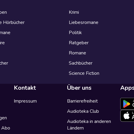
eben
Krimi
e Hörbücher
Liebesromane
omane
Politik
ire
Ratgeber
Romane
cher
Sachbücher
Science Fiction
Kontakt
Über uns
App
Impressum
Barrierefreiheit
Audioteka Club
gen
Audioteka in anderen
a Abo
Ländern