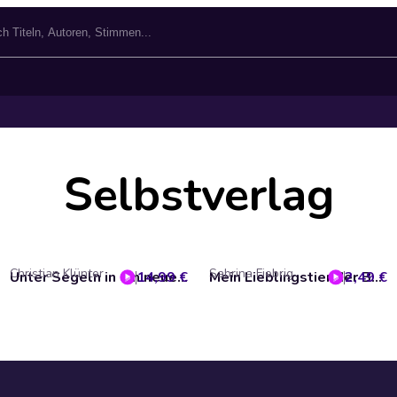
Selbstverlag
Christian Klünter
Sabrina Fiebrig
14,99 €
Unter Segeln in ein neues Leben
2,49 €
Mein Lieblingstier der Bärmingo