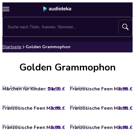
Startseite
Golden Grammophon
Golden Grammophon
Die Brüder Grimm
D'Aulnoy
11,99 €
Märchen für Kinder: Die 30 schönsten Märchen der Brüder Grimm
3,99 €
Französische Feen Märchen: Prinzessin Rosette
D'Aulnoy
D'Aulnoy
3,99 €
Französische Feen Märchen: Finette
3,99 €
Französische Feen Märchen: Der Prinz Kobold
D'Aulnoy
D'Aulnoy
3,99 €
Französische Feen Märchen: Der goldene Zweig
3,99 €
Französische Feen Märchen: Das gute Mäuschen