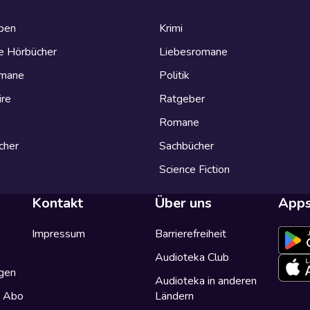
eben
Krimi
e Hörbücher
Liebesromane
omane
Politik
ire
Ratgeber
Romane
cher
Sachbücher
Science Fiction
Kontakt
Über uns
App
Impressum
Barrierefreiheit
Audioteka Club
gen
Audioteka in anderen
a Abo
Ländern