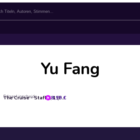
Yu Fang
Edgar Linscheid
8,99 €
The Cruise - Staffel 1 (Folge 01 - 04)