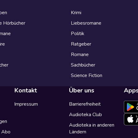
eben
Krimi
e Hörbücher
Liebesromane
omane
Politik
ire
Ratgeber
Romane
cher
Sachbücher
Science Fiction
Kontakt
Über uns
App
Impressum
Barrierefreiheit
Audioteka Club
gen
Audioteka in anderen
a Abo
Ländern