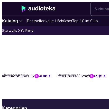
Bestseller
Neue Hörbücher
Top 10 im Club
Katalog
Startseite
Yu Fang
Thomas Karallus
Stuart Kummer
4,99 €
Jim Knopf und Lukas der Lokomotivführer (Hörspiel zum Kinofilm)
8,99 €
The Cruise - Staffel 2 (Folge 05 - 08)
Kategorien