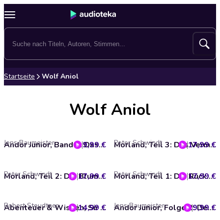
Startseite
Wolf Aniol
Wolf Aniol
Jens Baumeister
Peter Schwindt
9,99 €
Andor Junior, Band 5: Das Wesen im Wasser
17,99 €
Morland, Teil 3: Das Vermächtnis der Magier
Peter Schwindt
Peter Schwindt
17,99 €
Morland, Teil 2: Die Blume des Bösen
17,99 €
Morland, Teil 1: Die Rückkehr der Eskatay
Robert Steudtner
Jens Baumeister
14,99 €
Abenteuer & Wissen, Sir Francis Drake - Freibeuter seiner Majestät
9,99 €
Andor Junior, Folge 2: Der Sturm auf die Rietburg