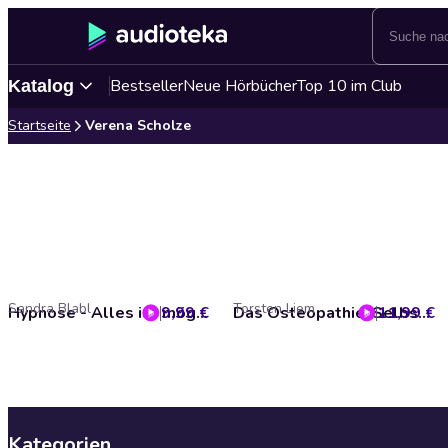
Bestseller
Neue Hörbücher
Top 10 im Club
Katalog
Startseite
Verena Scholze
Sandra Blabl
Torsten Liem
9,99 €
Hypnose - Alles ist möglich
11,99 €
Das Osteopathie-Selbsthilfe-Buch
Kategorien