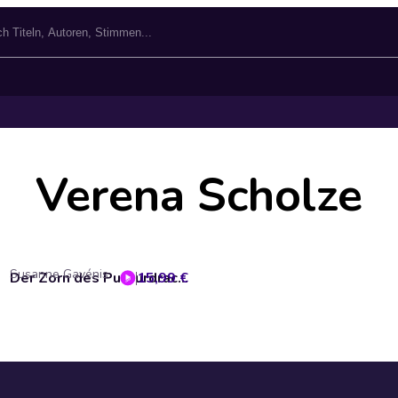
Verena Scholze
Susanne Gavénis
15,99 €
Der Zorn des Purpurdrachen