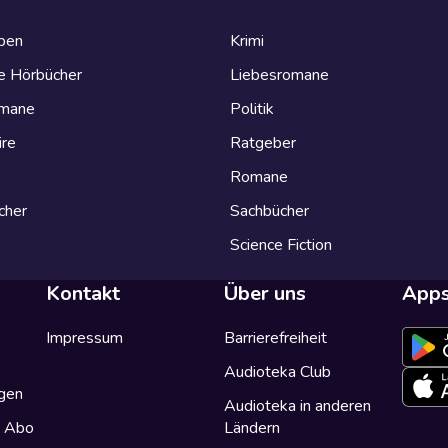
eben
Krimi
e Hörbücher
Liebesromane
omane
Politik
ire
Ratgeber
Romane
cher
Sachbücher
Science Fiction
Kontakt
Über uns
App
Impressum
Barrierefreiheit
Audioteka Club
gen
Audioteka in anderen
a Abo
Ländern