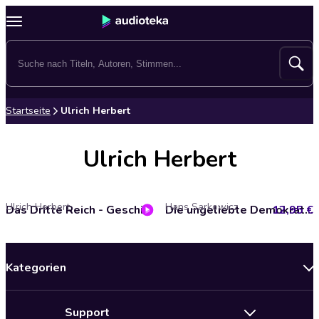
Startseite
Ulrich Herbert
Ulrich Herbert
Ulrich Herbert
Hans Sarkowicz
Das Dritte Reich - Geschichte einer Diktatur
12,95 €
Die ungeliebte Demokratie: Die Weimarer Republik zwischen rechts und links
Kategorien
Neuerscheinungen
Support