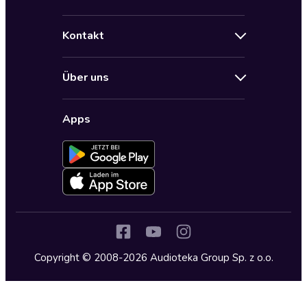
Angebote
Hilfe
Bestseller Audiobooks
Kontakt
Audioteka Nutzungsbedingungen
Bildung und Wissen
Impressum
AGB für Audioteka Abo
Biografien
Über uns
Audioteka Club Nutzungsbedingungen
by Audioteka
Barrierefreiheit
Datenschutzbestimmungen
Fantasy
Apps
Audioteka Club
Datenschutzeinstellungen
Freizeit und Leben
Audioteka in anderen Ländern
Fremdsprachige Hörbücher
Historische Romane
Humor und Satire
Jugend
Copyright © 2008-2026 Audioteka Group Sp. z o.o.
Kinder – Hörbücher
Klassiker
Krimi