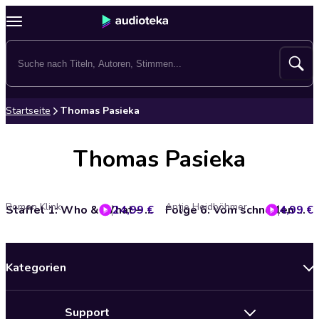
Startseite
Thomas Pasieka
Thomas Pasieka
Roman Klink
Antje Heidböhmer
24,99 €
Staffel 1: Who & What – Eliza Houdini & Millie Watson ermitteln
4,99 €
Folge 6: Vom schnellen Geld (Who & What)
Kategorien
Neuerscheinungen
Support