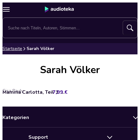
Startseite
Sarah Völker
Sarah Völker
Gisa Pauly
7,99 €
Mamma Carlotta, Teil 1: Die Tote am Watt - (2/2)
Kategorien
Neuerscheinungen
Support