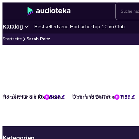
Bestseller
Neue Hörbücher
Top 10 im Club
Katalog
Startseite
Sarah Peitz
Bert Alexander Petzold
Peter Tschaikowski
5,99 €
Hörzeit für die Kleinsten - Ein Winterabenteuer mit Musik, Folge 2: Der Nussknacker (ungekürzt)
7,99 €
Oper und Ballet als Hörspiel mit Musik, Folge 3: Der Nussknacker (ungekürzt)
Kategorien