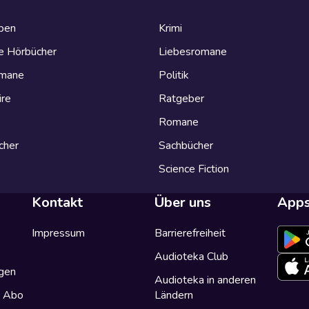
eben
Krimi
e Hörbücher
Liebesromane
omane
Politik
ire
Ratgeber
Romane
cher
Sachbücher
Science Fiction
Kontakt
Über uns
App
Impressum
Barrierefreiheit
Audioteka Club
gen
Audioteka in anderen
a Abo
Ländern