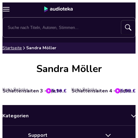
Startseite
Sandra Möller
Sandra Möller
Katja Behnke
Katja Behnke
5,99 €
Schattensaiten 3 - Die lebende Statue
5,99 €
Schattensaiten 4 - Tödlicher Atem
Kategorien
Neuerscheinungen
Support